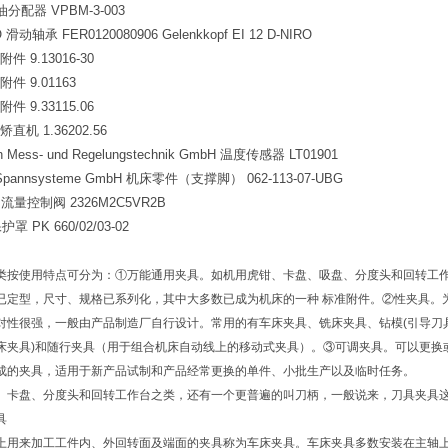
 油分配器 VPBM-3-003
 滑动轴承 FER0120080906 Gelenkkopf EI 12 D-NIRO
 附件 9.13016-30
c 附件 9.01163
 附件 9.33115.06
c 矫直机 1.36202.56
rn Mess- und Regelungstechnik GmbH 温度传感器 LT01901
 Spannsysteme GmbH 机床零件（支撑脚） 062-113-07-UBG
rk 流量控制阀 2326M2C5VR2B
护罩 PK 660/02/03-02
类按使用特点可分为：①万能通用夹具。如机用虎钳、卡盘、吸盘、分度头和回转工
已定型，尺寸、规格已系列化，其中大多数已成为机床的一种 标准附件。②性夹具。
对性很强，一般由产品制造厂自行设计。常用的有车床夹具、铣床夹具、钻模(引导刀
床夹具)和随行夹具（用于组合机床自动线上的移动式夹具）。③可调夹具。可以更换
成的夹具，适用于新产品试制和产品经常更换的单件、小批生产以及临时任务。
、卡盘、分度头和回转工作台之类，还有一个更普遍的叫刀柄，一般说来，刀具夹具
具
上用来加工工件内、外回转面及端面的夹具称为车床夹具。车床夹具多数安装在主轴