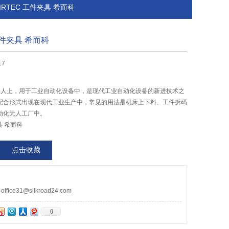
进口AIRTEC 工件夹具 希而科
工件夹具 希而科
17
业机器人上，用于工业自动化设备中，是现代工业自动化设备的新进技术之
配合形式出现在现代工业生产中，常见的用法是机床上下料、工件拆码
动化无人工厂中。
具 希而科
点击收藏
ce31@silkroad24.com
0