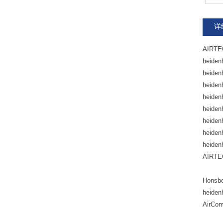
详
AIRTE
heide
heide
heide
heiden
heide
heide
heide
heide
AIRTE
Hons
heide
AirCo