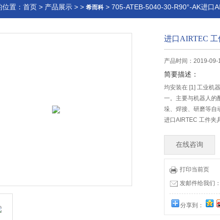
的位置：
首页
>
产品展示
> >
> 705-ATEB-5040-30-R90°-AK
希而科
进口AIRTEC 
产品时间：2019-09-
简要描述：
均安装在 [1] 工
一。主要与机器人的
垛、焊接、研磨等自
进口AIRTEC 工件夹
在线咨询
打印当前页
发邮件给我们：offi
分享到：