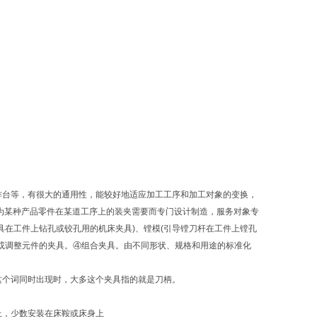
作台等，有很大的通用性，能较好地适应加工工序和加工对象的变换，
为某种产品零件在某道工序上的装夹需要而专门设计制造，服务对象专
具在工件上钻孔或铰孔用的机床夹具)、镗模(引导镗刀杆在工件上镗孔
或调整元件的夹具。④组合夹具。由不同形状、规格和用途的标准化
这个词同时出现时，大多这个夹具指的就是刀柄。
上，少数安装在床鞍或床身上