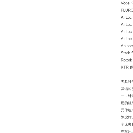
Vogel
FLURO
AirLoc
AirLo
AirLoc
AirLo
Ahlbo
Stark
Roto
KTR 保
夹具种
其结构
一，针
用的机
元件组
除虎钳
车床夹
在车床