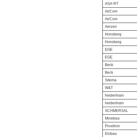
ASA-RT
AirCom
AirCom
Aerzen
Honsberg
Honsberg
EGE
EGE
Beck
Beck
Sitema
W&T
heidenhain
heidenhain
SCHMERSAL
Minebea
Proxitron
Elobau