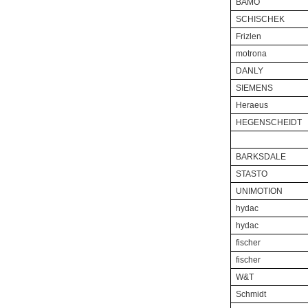
BAMO
SCHISCHEK
Frizlen
motrona
DANLY
SIEMENS
Heraeus
HEGENSCHEIDT
BARKSDALE
STASTO
UNIMOTION
hydac
hydac
fischer
fischer
W&T
Schmidt