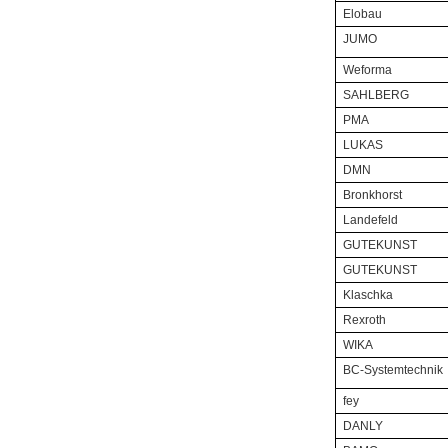
Elobau
JUMO
Weforma
SAHLBERG
PMA
LUKAS
DMN
Bronkhorst
Landefeld
GUTEKUNST
GUTEKUNST
Klaschka
Rexroth
WIKA
BC-Systemtechnik
fey
DANLY