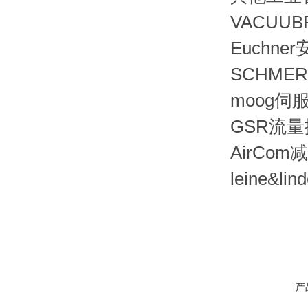
VACUUB
Euchner
SCHMER
moog伺服
GSR流量控制
AirCom
leine&li
产