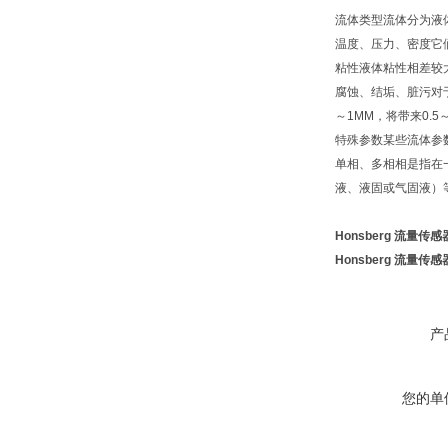
流体类型流体分为液
温度、压力、密度它
粘性液体粘性相差较
腐蚀、结垢、脏污对
～1MM，将带来0.5
特殊参数某些流体参
单相、多相相是指在
液、液固或气固液）
Honsberg 流量传感
Honsberg 流量传感
产
您的单