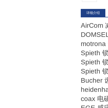
详细介绍
AirCom
DOMSEL 
motrona
Spieth
Spieth
Spieth
Bucher
heidenh
coax 电磁
EGE 感