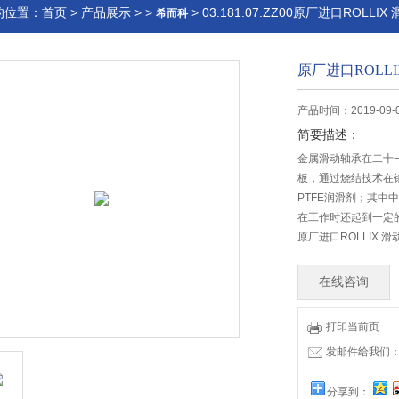
的位置：
首页
>
产品展示
> >
> 03.181.07.ZZ00原厂进口ROLLI
希而科
原厂进口ROLL
产品时间：2019-09-
简要描述：
金属滑动轴承在二十
板，通过烧结技术在钢
PTFE润滑剂；其中
在工作时还起到一定
原厂进口ROLLIX 
在线咨询
打印当前页
发邮件给我们：offi
分享到：