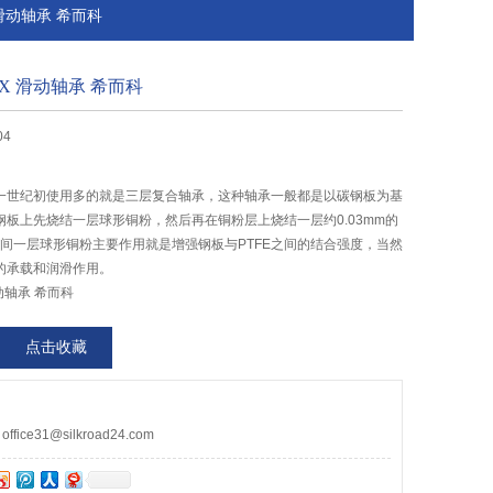
X 滑动轴承 希而科
IX 滑动轴承 希而科
04
一世纪初使用多的就是三层复合轴承，这种轴承一般都是以碳钢板为基
板上先烧结一层球形铜粉，然后再在铜粉层上烧结一层约0.03mm的
中间一层球形铜粉主要作用就是增强钢板与PTFE之间的结合强度，当然
的承载和润滑作用。
滑动轴承 希而科
点击收藏
ce31@silkroad24.com