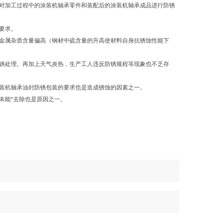
对加工过程中的涂装机轴承零件和装配后的涂装机轴承成品进行防锈
要求。
金属杂质含量偏高（钢材中硫含量的升高使材料自身抗锈蚀性能下
。
锈处理。再加上天气炎热，生产工人违反防锈规程等现象也不乏存
装机轴承油封防锈包装的要求也是造成锈蚀的因素之一。
未能*去除也是原因之一。