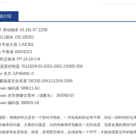
细介绍
X 滑动轴承 03.181.07.ZZ00
接口模块 232-1BD51
信号放大器 1-AE301
 平衡器 60019313
 热交换器 FP-14-19-1-N
温度控制器 701150/8-01-0253-2001-23/005.058
r 夹爪 GP404NC-C
 蓄能器安全装置 SB330-10A1/112A9-330A
nhain 编码器 589611-5U
enhain 光学测量仪零件（读数头） 393000-07
nhain 编码器 390925-18
预防：漆锈的特点是在一个密封式电机，一开始电机听起来不错，但在一段时间的仓
前轴承的问题，主要的问题是，出的绝缘漆挥发酸在一定的温度，湿度金属的腐蚀与
承寿命是制造，组装，使用密切相关，必须使每一个环节，才能使国家运作的轴承