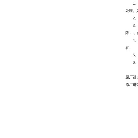
1、部
处理。
2、部
3、由
降），
4、部
在。
5、一
6、部
原厂进口
原厂进口