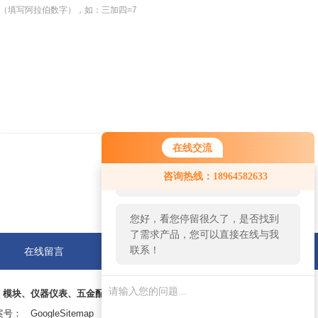
（填写阿拉伯数字），如：三加四=7
在线交流
返回
您好！欢迎前来咨询，很高兴为您
咨询热线：18964582633
服务，请问您要咨询什么问题呢？
您好，看您停留很久了，是否找到
了需求产品，您可以直接在线与我
联系！
在线留言
联系我们
、模块、仪器仪表、五金配件等
号：
GoogleSitemap