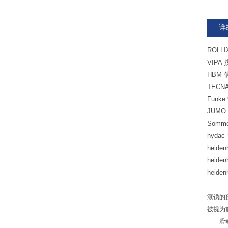
详
ROLLI
VIPA 
HBM 
TECNA
Funke
JUMO 
Somme
hydac
heide
heid
heide
漆锈的
被视为
滑动轴