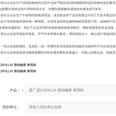
分企业在生产涂装机轴承的过程中没有严格按清洗防锈规程和油封防锈包装的要求
如套圈在周转过程中周转时间太长，外圈外圆接触有腐蚀性的液体或气体等。
分企业在生产中使用的防锈润滑油、清洗煤油等产品的质量达不到工艺技术规定的
于涂装机轴承钢价格一降再降，从而造成涂装机轴承钢材质逐渐下滑。如钢材中非
金相组织偏差等。现生产企业所用的涂装机轴承钢来源较杂，钢材质量更是鱼龙混珠
分企业的环境条件较差，空气中有害物含量高，周转场地太小，难以进行有效的防
些企业的防锈纸、尼龙纸（袋）和塑料筒等涂装机滑动轴承包装材料不符合滚动涂
分企业涂装机滑动轴承套圈的车削余量和磨削余量偏小，外圆上的氧化皮、脱碳层
ROLLIX 滑动轴承 希而科
ROLLIX 滑动轴承 希而科
产品：
您的单位：