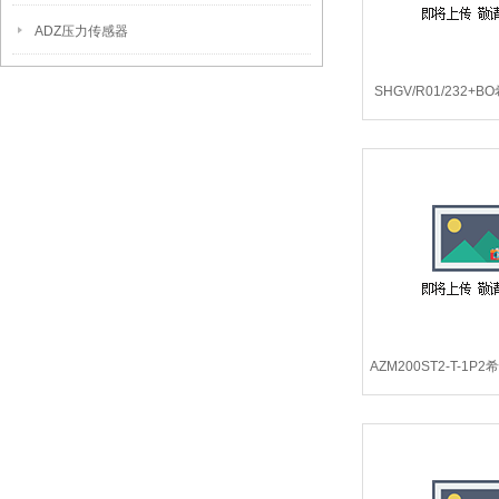
ADZ压力传感器
SHGV/R01/232+
荐SCHMERSA
SHGV/
AZM200ST2-T-1
SCHMERSAL电磁