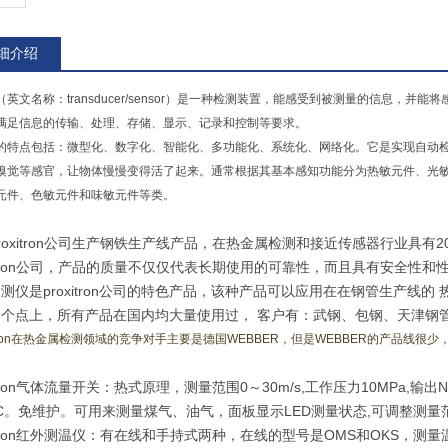
细介绍
（英文名称：transducer/sensor）是一种检测装置，能感受到被测量的信息
满足信息的传输、处理、存储、显示、记录和控制等要求。
的特点包括：微型化、数字化、智能化、多功能化、系统化、网络化。它是实现自动
嗅觉等感官，让物体慢慢变得活了起来。通常根据其基本感知功能分为热敏元件、光
元件、色敏元件和味敏元件等类。
roxitron公司生产钢铁生产线产品，在热金属检测和接近传感器行业具有2
xitron公司，产品的质量不仅仅代表长期使用的可靠性，而且具有安全性和性。
测仪是proxitron公司的特色产品，该种产品可以应用在在钢管生产线
各个点上，所有产品在国内均大量使用过， 客户有：武钢、包钢、天津钢
on
在热金属检测领域的竞争对手主要是德国
WEBBER
，但是
WEBBER
的产品线很少
xitron气体流量开关：热式原理，测量范围0～30m/s,工作压力10MPa
DC。免维护。可用来测量煤气、油气，面板显示LED测量状态,可调整测量
xitron红外测温仪：有在线和手持式两种，在线的型号是OMS和OKS，测量