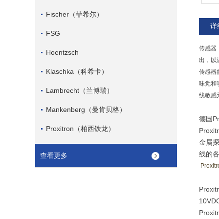
Fischer（菲希尔）
详
FSG
传感器
Hoentzsch
出，以
Klaschka（科希卡）
传感器
味觉和
Lambrecht（兰博瑞）
线敏感
Mankenberg（曼肯贝格）
德国P
Proxitron（柏西铁龙）
Pro
金属探
线的
查看更多
Proxitr
Pro
10V
Pro