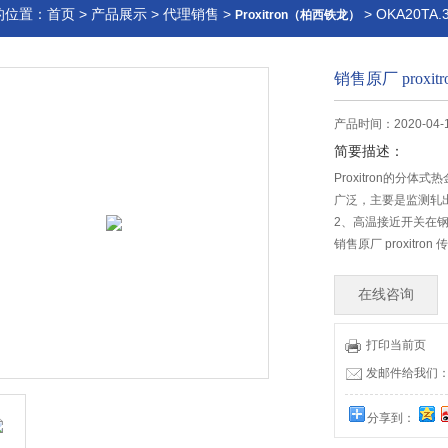
的位置：
首页
>
产品展示
>
代理销售
>
> OKA20TA
Proxitron（柏西铁龙）
销售原厂 proxi
产品时间：2020-04-
简要描述：
Proxitron的分体
广泛，主要是监测轧
2、高温接近开关在
销售原厂 proxitro
在线咨询
打印当前页
发邮件给我们：offi
分享到：