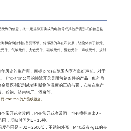
，并能将感受到的信息，按一定规律变换成为电信号或其他所需形式的信息输
检测和自动控制的首要环节。传感器的存在和发展，让物体有了触觉、
敏元件、气敏元件、力敏元件、磁敏元件、湿敏元件、声敏元件、放射
0年历史的生产商，商标 piros在范围内享有良好声誉。对于
 Proxitron公司的接近开关是耐苛刻条件的产品，红外热
的 热金属探测识别或者判断物体温度的正确与否，安装在生产
管、鞍钢、济南钢厂、酒泉等。
，而
Proxitron
的产品线很全。
,输出NPN常开或者常闭，PNP常开或者常闭，也有模拟输出0～
范围，反映时间为1～15秒。
温度范围是－32～2500℃，不锈钢外壳，M40或者Pg11的齐