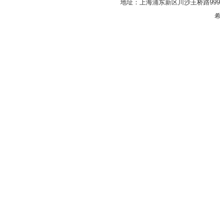
地址：上海浦东新区川沙王桥路999号
希