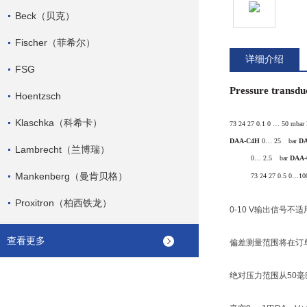
Beck（贝克）
Fischer（菲希尔）
详细介绍
FSG
Pressure transd
Hoentzsch
Klaschka（科希卡）
73 24 27 0.1 0 … 50 mbar
DAA-C4H
0…
25
m
bar
D
Lambrecht（兰博瑞）
565,00
0… 2.5
m
bar
DAA-
Mankenberg（曼肯贝格）
565,00
73 24 27 0.5 0…1
Proxitron（柏西铁龙）
0-10 V输出信号不适用
查看更多
偏差测量范围将在订单D
绝对压力范围从50毫巴D