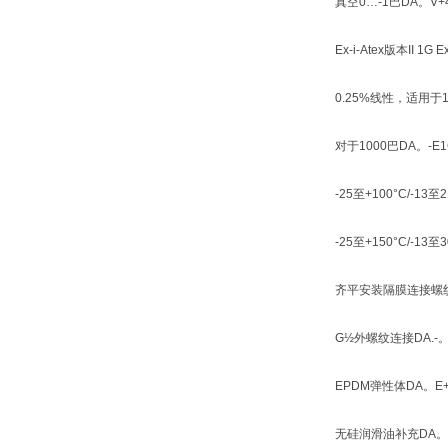
真空0…-1巴DA。V+4
Ex-i-Atex版本II 1G 
0.25%线性，适用于1
对于1000巴DA。-E1
-25至+100°C/-13
-25至+150°C/-13至
齐平安装隔膜连接螺纹G
G½外螺纹连接DA.-。0
EPDM弹性体DA。E+2
无硅润滑油补充DA。