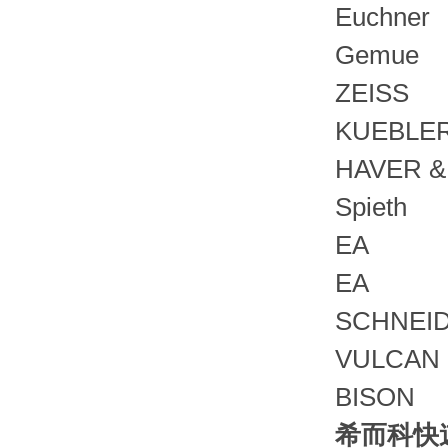
Euchner
Gemue
ZEISS
KUEBLE
HAVER 
Spieth
EA
EA
SCHNEI
VULCAN
BISON
希而科快速