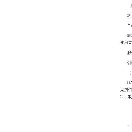
（
测
产
标
使用
服
创
（
H
克虏
组、
二