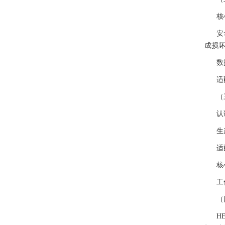
核
安
成损
数
适
（
认
生
适
核
工
（
H