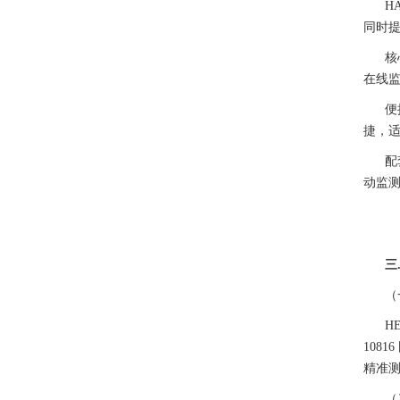
H
同时
核
在线
便
捷，
配
动监
三
（
H
108
精准测
（