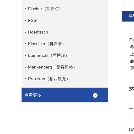
Fischer（菲希尔）
详
FSG
Hoentzsch
希
Klaschka（科希卡）
希而
上海市
Lambrecht（兰博瑞）
滕
Mankenberg（曼肯贝格）
更多
Proxitron（柏西铁龙）
授
查看更多
一
（
HA