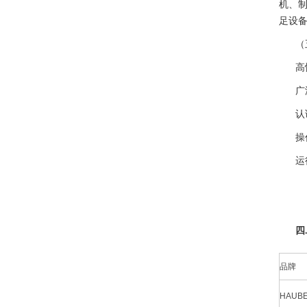
机、制
足设
（
高
广
认
操
运
四
品牌
HAUB