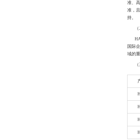
准、高
准，
持。
（
H
国际
域的
（