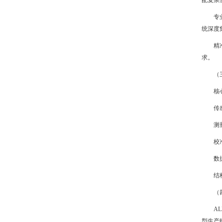
配复杂
专
统深度集
精
求。
（
核
传
测
校准
数
结
（
A
型生产