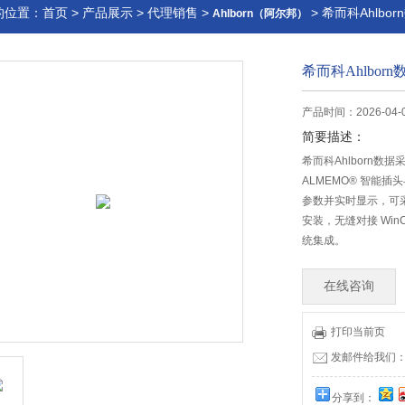
的位置：
首页
>
产品展示
>
代理销售
>
> 希而科Ahlbo
Ahlborn（阿尔邦）
希而科Ahlbor
产品时间：2026-04-
简要描述：
希而科Ahlborn数
ALMEMO® 智能插
参数并实时显示，可
安装，无缝对接 WinC
统集成。
在线咨询
打印当前页
发邮件给我们：offi
分享到：