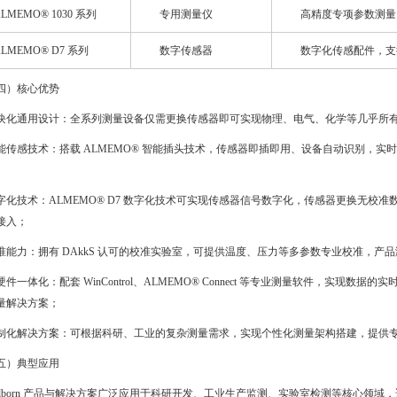
LMEMO® 1030 系列
专用测量仪
高精度专项参数测量
ALMEMO® D7 系列
数字传感器
数字化传感配件，支
四）核心优势
块化通用设计：全系列测量设备仅需更换传感器即可实现物理、电气、化学等几乎所
能传感技术：搭载 ALMEMO® 智能插头技术，传感器即插即用、设备自动识别，实
字化技术：ALMEMO® D7 数字化技术可实现传感器信号数字化，传感器更换无校
接入；
准能力：拥有 DAkkS 认可的校准实验室，可提供温度、压力等多参数专业校准，产
硬件一体化：配套 WinControl、ALMEMO® Connect 等专业测量软件，实现
量解决方案；
制化解决方案：可根据科研、工业的复杂测量需求，实现个性化测量架构搭建，提供
五）典型应用
hlborn 产品与解决方案广泛应用于科研开发、工业生产监测、实验室检测等核心领