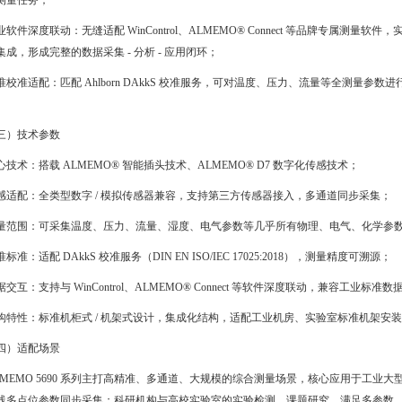
测量任务；
业软件深度联动：无缝适配 WinControl、ALMEMO® Connect 等品牌专属
成，形成完整的数据采集 - 分析 - 应用闭环；
准校准适配：匹配 Ahlborn DAkkS 校准服务，可对温度、压力、流量等全测量
三）技术参数
心技术：搭载 ALMEMO® 智能插头技术、ALMEMO® D7 数字化传感技术；
感适配：全类型数字 / 模拟传感器兼容，支持第三方传感器接入，多通道同步采集；
量范围：可采集温度、压力、流量、湿度、电气参数等几乎所有物理、电气、化学参
标准：适配 DAkkS 校准服务（DIN EN ISO/IEC 17025:2018），测量精度可溯源；
据交互：支持与 WinControl、ALMEMO® Connect 等软件深度联动，兼容工
构特性：标准机柜式 / 机架式设计，集成化结构，适配工业机房、实验室标准机架安
四）适配场景
LMEMO 5690 系列主打高精准、多通道、大规模的综合测量场景，核心应用于工
线多点位参数同步采集；科研机构与高校实验室的实验检测、课题研究，满足多参数