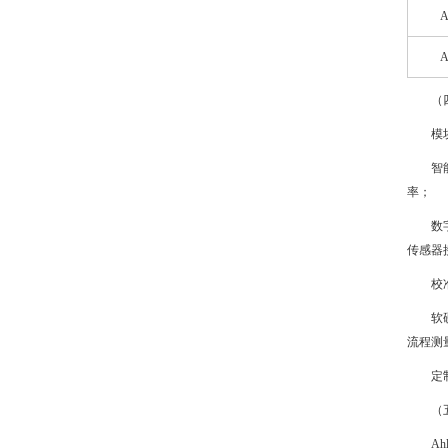
A
（
模
智
率；
数
传感器
校
软
流程测
定
（
A