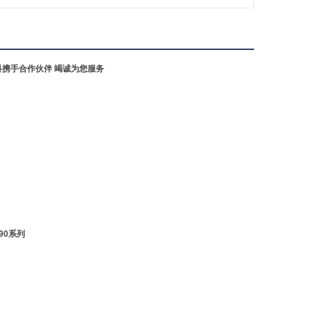
希而科携手合作伙伴 竭诚为您服务
690系列