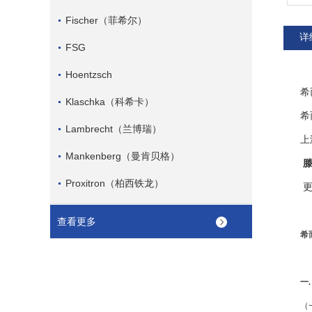
Fischer（菲希尔）
详
FSG
Hoentzsch
希
Klaschka（科希卡）
希
Lambrecht（兰博瑞）
上
Mankenberg（曼肯贝格）
滕
Proxitron（柏西铁龙）
更
查看更多
希
一.
（