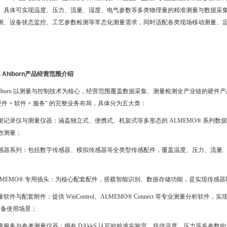
。具体可实现温度、压力、流量、湿度、电气参数等多类物理量的精准测量与数据采
测、设备状态监控、工艺参数检测等常态化测量需求，同时适配各类现场移动测量、
. Ahlborn产品经营范围介绍
hlborn 以测量与控制技术为核心，经营范围覆盖数据采集、测量检测全产业链的硬件产
硬件 + 软件 + 服务" 的完整业务布局，具体分为五大类：
据记录仪与测量仪器：涵盖独立式、便携式、机架式等多形态的 ALMEMO® 系列数
数测量；
感器系列：包括数字传感器、模拟传感器等全类型传感配件，覆盖温度、压力、流量
LMEMO® 专用插头：为核心配套配件，搭载智能识别、数据存储功能，是实现传感
量软件与配套附件：提供 WinControl、ALMEMO® Connect 等专业测量分
设备使用场景；
准服务与参考测量仪器：拥有 DAkkS 认可的校准实验室，提供温度、压力等多参