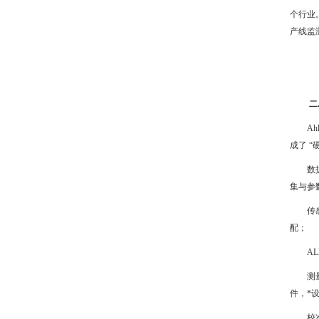
个行业
产线监
二
A
成了 “
数
集与参
传
配；
A
测
件，*
校