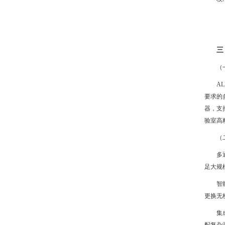
三
（
A
要求的
器，支
验室高
（
多
足大规
智
更换无
集