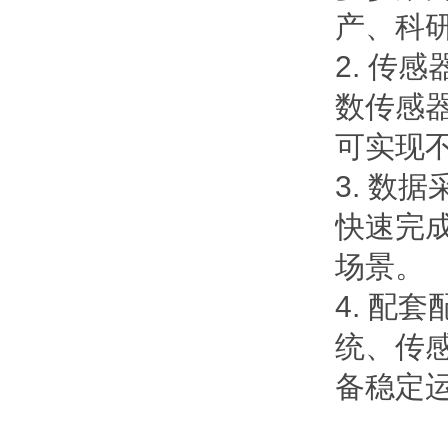
产、科
2.
传感
数传感
可实现
3.
数据
快速完
场景。
4.
配套
统、传
备稳定