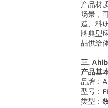
产品材
场景，
造、科
牌典型
品供给
三
.
Ahlb
产品基
品牌：
A
型号：
F
类型：