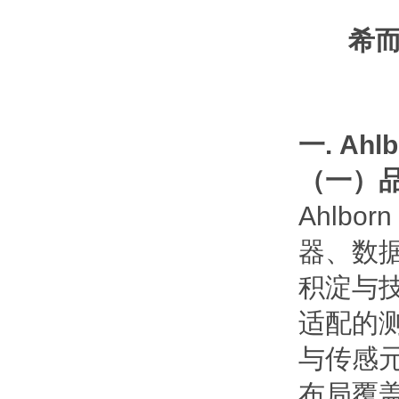
希
一
.
Ahlb
（一）
Ahlborn
器、数
积淀与
适配的
与传感
布局覆