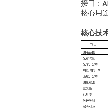
接口：
A
核心用
核心技
项目
测温范围
光谱响应
光学分辨率
响应时间
T90
温度分辨率
测量精度
重复性
发射率
防护等级
探头材质