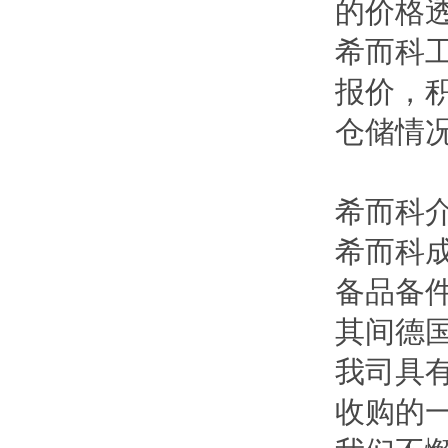
的价格
希而科
报价，
仓储情
希而科
希而科
备品备
其间德
我司具
收购的