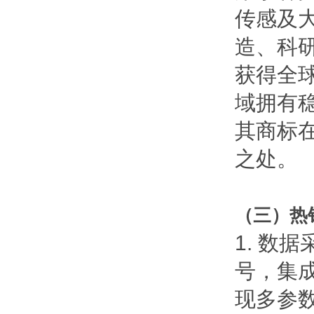
传感及
造、科
获得全
域拥有
其商标
之处。
（三）热
1.
数据
号，集
现多参