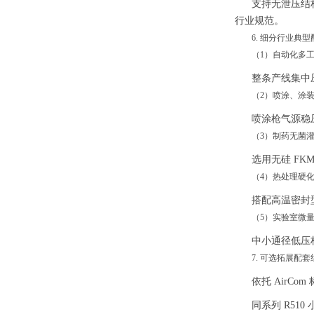
支持无泄压结
行业规范。
6. 细分行业典
（1）自动化多
整条产线集中
（2）喷涂、涂
喷涂枪气源稳
（3）制药无菌
选用无硅 F
（4）热处理硬
搭配高温密封
（5）实验室微
中小通径低压
7. 可选拓展配
依托 AirC
同系列 R5