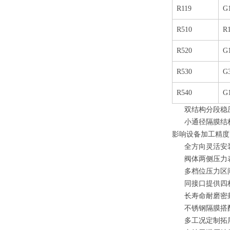
R119
G
R510
R
R520
G
R530
G
R540
G
双结构分段稳
小通径隔膜结
影响设备加工精度
全方向灵活安
阀体两侧压力
多档位压力区
同接口提供四
长寿命耐磨密
不锈钢隔膜搭
多工况定制拓