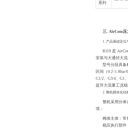
系列
三. AirCo
1. 产品基础定
R119 是 
安装与大通径大流
型号分段具备标准
区间（0.2–1.8b
G1/2、G3/4
提升大流量工况稳
2. 整机模块化
整机采用分体
境：
阀体主体：常
稳压执行部件