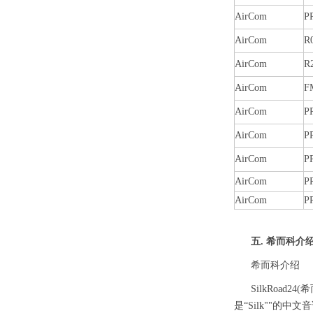
AirCom
P
AirCom
R
AirCom
R
AirCom
F
AirCom
P
AirCom
P
AirCom
P
AirCom
P
AirCom
P
五. 希而科介
希而科介绍
SilkRoad2
是“Silk""的中