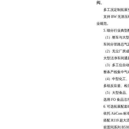
阀。
多工况定制拓展
支持 BW 无泄
业规范。
5. 细分行业典
（1）整车与大
车间分管路总气
（2）无尘厂房
大型洁净车间通
（3）多工位自
整条产线集中气
（4）中型化工
多组反应釜、检
（5）大型食品
选用 FO 食
6. 可选拓展配
依托 AirCo
搭配 R119 
前置同系列 B