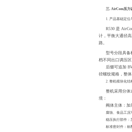
三. AirCom压
1. 产品基础定
R530 是 
计，平衡大通径高
路。
型号分段具备标准
档不同出口调压区间（0.2–
后缀可追加 B
径螺纹规格，整体
2. 整机模块化
整机采用分体
境：
阀体主体：加
腐蚀、食品工况可
稳压执行部件：
标准密封件：标配