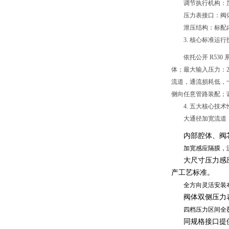
调节执行机构：
压力表接口：阀体
泄压结构：标配
3. 核心标准运
依托公开 R5
体；最大输入压力：20
流道，通流损耗低，十
侧向任意管路装配；调
4. 五大核心技
大通径加宽流道
内部腔体、阀
加宽感应隔膜，
大尺寸压力感
产工艺标准。
全方向灵活安装
阀体双侧压力
四档压力区间全
同规格接口提