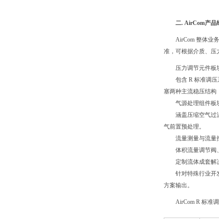
二. AirCom
AirCom 整
准，可根据介质、压
压力调节元件板
包含 R 标准调
塞两种主流稳压结构，适
气源处理组件板
涵盖压缩空气过
气前置预处理。
流量测量与流量
体积流量调节阀
定制流体成套解
针对特殊行业开
方案输出。
AirCom R 