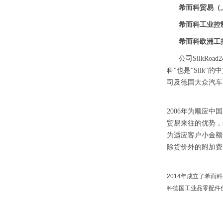
希而科贸易（
希而科工业控
希而科欧洲工
公司
SilkRo
科"也是“Silk"
司及德国大众汽车W
2006年为顺应
贸易来往的优势，
为适应客户小金额
除货价外的附加费
2014年成立了希
种德国工业品零配件