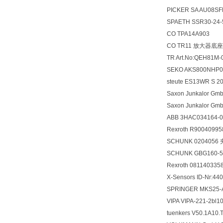
PICKER SA AU08S
SPAETH SSR30-24-
CO TPA14A903
CO TR11 放大器底座
TR Art.No:QEH81M-
SEKO AKS800NHP
steute ES13WR S 
Saxon Junkalor Gm
Saxon Junkalor G
ABB 3HAC034164-
Rexroth R9004099
SCHUNK 0204056
SCHUNK GBG160-5
Rexroth 0811403
X-Sensors ID-Nr:4
SPRINGER MKS25
VIPA VIPA-221-2b
tuenkers V50.1A10.