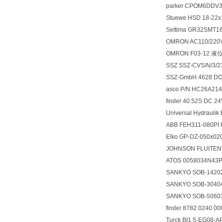
parker CPOM6DDV
Stuewe HSD 18-
Settima GR32SMT
OMRON AC110/220
OMRON F03-12 
SSZ SSZ-CVS/N/3
SSZ-GmbH 4628 D
asco P/N:HC26A21
finder 40.52S DC
Universal Hydraul
ABB FEH311-080P
Elko GP-DZ-050x
JOHNSON FLUITEN
ATOS 0058034N43
SANKYO SOB-142
SANKYO SOB-304
SANKYO SOB-506
finder 8782 0240
Turck BI1.5-EG08-