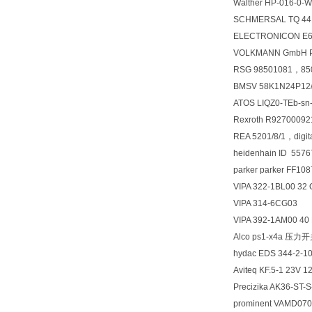
Walther HP-016-0-
SCHMERSAL TQ 44
ELECTRONICON E6
VOLKMANN GmbH Plea
RSG 98501081，85
BMSV 58K1N24P1
ATOS LIQZ0-TEb-sn
Rexroth R9270009
REA 5201/8/1，digit
heidenhain ID 55
parker parker FF1
VIPA 322-1BL00 32
VIPA 314-6CG03
VIPA 392-1AM00 40
Alco ps1-x4a 压力
hydac EDS 344-2
Aviteq KF.5-1 23V 
Precizika AK36-ST-
prominent VAMD07