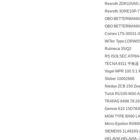
Rexroth ZDR10VA5
Rexroth 3DRE10P
OBO BETTERMANN 1
OBO BETTERMANN 1
Coinex LTS-30031-
WiTec Type:LDRW/2
Rulmeca 35/Q2
RS ISOLSEC ATP84
TECNA 9311 平衡器
Vogel MPR 100 5:1
Stober 10002666
Niedax ZCB 150 Z
Turck RU100-M30
TRAFAG 8498.78.2
Gemue 610 15D7820
MGM TYPE BA90 L
Micro-Epsilon RX
SIEMENS 1LA9163
HELAVIA HELAVIA-