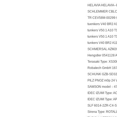
HELAVIA HELAVIA-
SCHLEMMER CBLC
TR CEV58M-0029
tuenkers V40 BR2 
tunkers V50.1 A10 
tunkers V50.1 A10
tunkers V40 BR2 A
SCHMERSAL AZM2
Hengstler 0541128
Terasaki Type: XS3
Robatech GmbH 
SCHUNK GZB-SD3
PILZ PNOZ m0p 2
SAMSON model：476
IDEC IZUMI Type: 
IDEC IZUMI Type: 
SLF 6014-2ZR-C4-
Sirena Type: ROTA