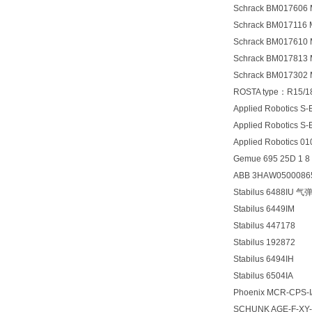
Schrack BM017606 M
Schrack BM017116 M
Schrack BM017610 M
Schrack BM017813 M
Schrack BM017302 M
ROSTA type：R15/18
Applied Robotics 
Applied Robotics S
Applied Robotics 0
Gemue 695 25D 1
ABB 3HAW0500086
Stabilus 6488IU 气
Stabilus 6449IM
Stabilus 447178
Stabilus 192872
Stabilus 6494IH
Stabilus 6504IA
Phoenix MCR-CPS-I
SCHUNK AGE-F-X