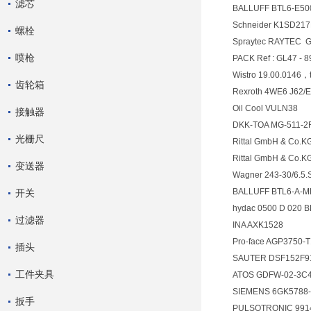
滤芯
BALLUFF BTL6-E5
Schneider K1SD
螺栓
Spraytec RAYTE
喷枪
PACK Ref : GL47 -
Wistro 19.00.0146，
齿轮箱
Rexroth 4WE6 J62
Oil Cool VULN38
接触器
DKK-TOA MG-511-2
光栅尺
Rittal GmbH & Co.
Rittal GmbH & Co.
变送器
Wagner 243-30/6.5.
BALLUFF BTL6-A
开关
hydac 0500 D 020
过滤器
INA AXK1528
Pro-face AGP3750
插头
SAUTER DSF152F9
工件夹具
ATOS GDFW-02-3C
SIEMENS 6GK5788
扳手
PULSOTRONIC 99