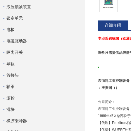
液压锁紧装置
锁定单元
详细介绍
电极
专业采购德国（欧洲
电磁驱动器
隔离开关
询价只需提供品牌型号
导轨
:
管接头
希而科工业控制设备
轴承
：王振国（）
滚轮
公司简介：
希而科工业控制设备
滑块
1999年成立总部位
橡胶缓冲器
【代理】Proxitron
【优势】WUERTH伍尔