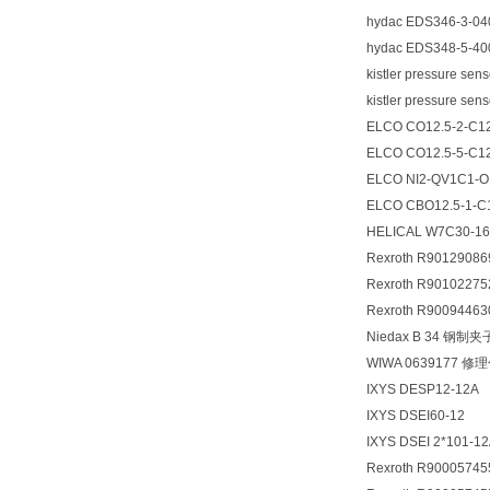
hydac EDS346-3-
hydac EDS348-5-
kistler pressure s
kistler pressure s
ELCO CO12.5-2-C1
ELCO CO12.5-5-C1
ELCO NI2-QV1C1-
ELCO CBO12.5-1-C
HELICAL W7C30-1
Rexroth R901290
Rexroth R9010227
Rexroth R9009446
Niedax B 34 钢制夹
WIWA 0639177 修
IXYS DESP12-12A
IXYS DSEI60-12
IXYS DSEI 2*101-1
Rexroth R900057