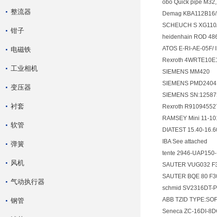
obo Quick pipe M3
整流器
Demag KBA112B16/
SCHEUCH S XG11
钳子
heidenhain ROD 48
ATOS E-RI-AE-05F/ 
电磁铁
Rexroth 4WRTE10
工业相机
SIEMENS MM420
SIEMENS PMD2404
变压器
SIEMENS SN:1258
衬套
Rexroth R9109455
RAMSEY Mini 11-1
软管
DIATEST 15.40-16
IBA See attached
弹簧
tente 2946-UAP15
风机
SAUTER VUG032 F
SAUTER BQE 80 F3
气动执行器
schmid SV2316DT-
ABB TZID TYPE:SO
钢管
Seneca ZC-16DI-8