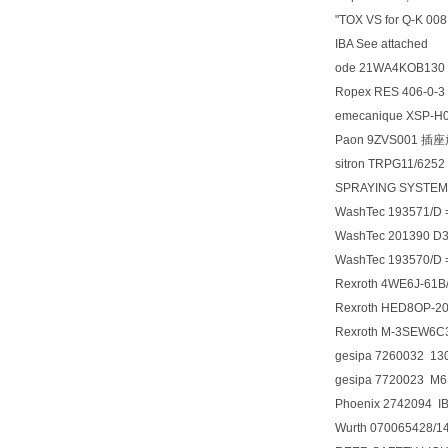
"TOX VS for Q-K 00
IBA See attached
ode 21WA4KOB1
Ropex RES 406-0-
emecanique XSP-H
Paon 9ZVS001 
sitron TRPG11/6252
SPRAYING SYSTEM
WashTec 193571/D
WashTec 201390 
WashTec 193570/D
Rexroth 4WE6J-61
Rexroth HED8OP-
Rexroth M-3SEW6
gesipa 7260032 1
gesipa 7720023 M
Phoenix 2742094 I
Wurth 070065428/1