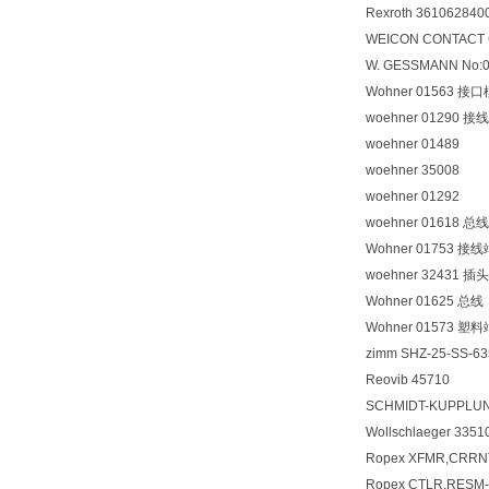
Rexroth 361062840
WEICON CONTACT 
W. GESSMANN No:0
Wohner 01563 接
woehner 01290 
woehner 01489
woehner 35008
woehner 01292
woehner 01618 总线
Wohner 01753 接
woehner 32431 插头
Wohner 01625 总线
Wohner 01573 塑
zimm SHZ-25-SS-6
Reovib 45710
SCHMIDT-KUPPLUN
Wollschlaeger 3351
Ropex XFMR,CRRN
Ropex CTLR,RESM