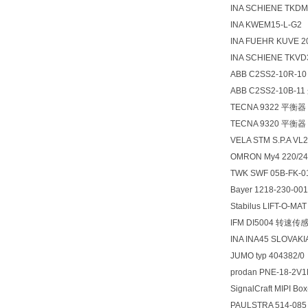
INA SCHIENE TKDM1
INA KWEM15-L-G2
INA FUEHR KUVE 2
INA SCHIENE TKVD
ABB C2SS2-10R-
ABB C2SS2-10B-
TECNA 9322 平衡器
TECNA 9320 平衡器
VELA STM S.P.A VL
OMRON My4 220/24
TWK SWF 05B-FK
Bayer 1218-230-00
Stabilus LIFT-O-MA
IFM DI5004 转速传
INA INA45 SLOVAKI
JUMO typ 404382/0
prodan PNE-18-2V1
SignalCraft MIPI Bo
PAULSTRA 514-08