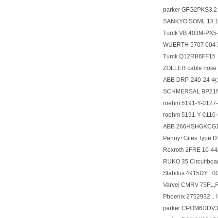
parker GFG2PKS3
SANKYO SOML 18 
Turck VB 403M-PX
WUERTH 5707 004
Turck Q12RB6FF15
ZOLLER cable no
ABB DRP-240-24 
SCHMERSAL BP21
roehm 5191-Y-0127-
roehm 5191-Y-0110-
ABB 266HSHGKCG
Penny+Giles Type:
Rexroth 2FRE 10-4
RUKO 35 Circuit
Stabilus 4915DY 0
Varvel CMRV 75FL,
Phoenix 2752932，
parker CPOM6DDV