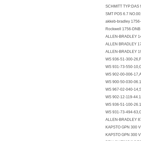
SCHMITT TYP:DAS 9
SMT POS 6.7 NO.001
akkeb-bradley 175
Rockwell 1756-DN
ALLEN-BRADLEY 
ALLEN BRADLEY 1
ALLEN-BRADLEY 
WS 936-51-300-26,Fl
WS 931-73-550-10,G
WS 902-00-006-17,Ai
WS 900-50-030-06.1
WS 967-02-040-14,S
WS 902-12-119-44.1,
WS 936-51-100-26.1,
WS 931-73-494-63,G
ALLEN-BRADLEY 
KAPSTO GPN 300
KAPSTO GPN 30