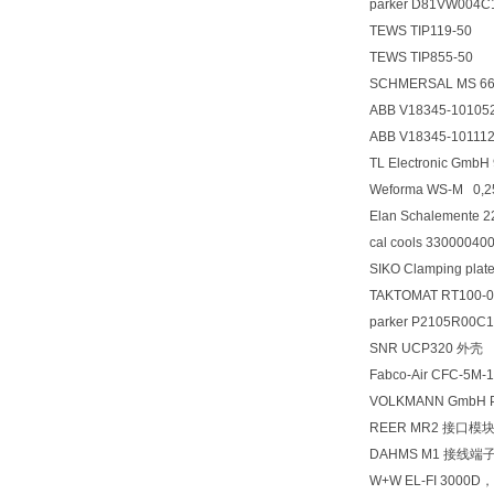
parker D81VW00
TEWS TIP119-50
TEWS TIP855-50
SCHMERSAL MS 66
ABB V18345-101
ABB V18345-101
TL Electronic Gmb
Weforma WS-M 0,2
Elan Schalemente 
cal cools 330000
SIKO Clamping pla
TAKTOMAT RT100-0
parker P2105R00
SNR UCP320 外壳
Fabco-Air CFC-5M
VOLKMANN GmbH Plea
REER MR2 接口模
DAHMS M1 接线端
W+W EL-FI 3000D，