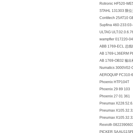
Rotronic HF520-
STAHL 131303 限
Contitech 25AT10 G
Supfina 460-233:03
ULTAG ULT.02.0.6.7
wampfler 017220
ABB 1769-ECL 总
AB 1769-L36ERM P
AB 1769-OB32 输
Numatics 3000V02
AEROQUIP FC310
Phoenix HTP104T
Phoenix 29 89 103
Phoenix 27 01 361
Pneumax X228.52.6
Pneumax X105.32.3
Pneumax X105.32.3
Rexroth 082239060
PICKER SA AU11S