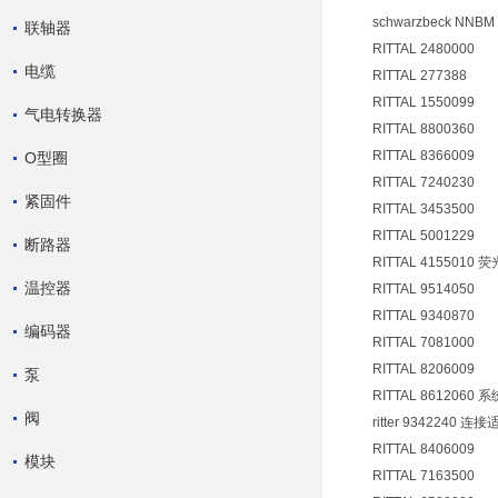
schwarzbeck NNBM
联轴器
RITTAL 2480000
电缆
RITTAL 277388
RITTAL 1550099
气电转换器
RITTAL 8800360
RITTAL 8366009
O型圈
RITTAL 7240230
紧固件
RITTAL 3453500
RITTAL 5001229
断路器
RITTAL 4155010 
温控器
RITTAL 9514050
RITTAL 9340870
编码器
RITTAL 7081000
RITTAL 8206009
泵
RITTAL 8612060 
阀
ritter 9342240 连
RITTAL 8406009
模块
RITTAL 7163500