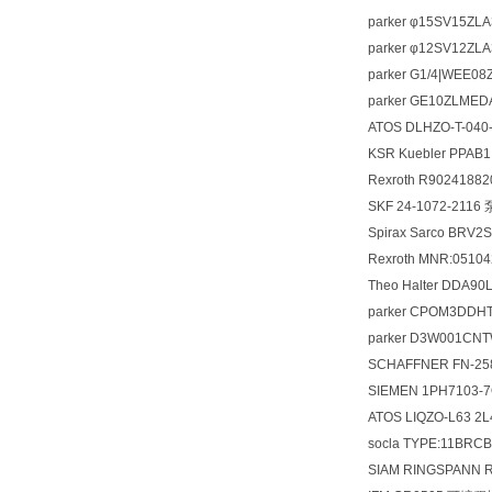
parker φ15SV15ZLA
parker φ12SV12ZLA
parker G1/4|WEE08
parker GE10ZLMED
ATOS DLHZO-T-04
KSR Kuebler PPA
Rexroth R9024188
SKF 24-1072-211
Spirax Sarco BRV
Rexroth MNR:0510
Theo Halter DDA90
parker CPOM3DDH
parker D3W001CN
SCHAFFNER FN-25
SIEMEN 1PH7103-
ATOS LIQZO-L63 
socla TYPE:11BRC
SIAM RINGSPANN R