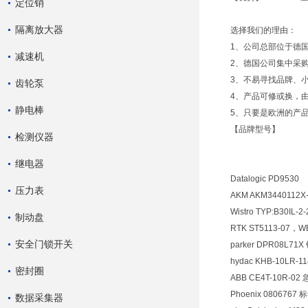
定位销
隔离放大器
选择我们的理由：
1、公司总部位于德
减速机
2、德国公司集中采
3、不易寻找品牌、
齿轮泵
4、产品可修或换，
静电棒
5、只要是欧洲的产
【品牌型号】
检测仪器
继电器
Datalogic PD9530
压力表
AKM AKM3440112X
Wistro TYP:B30IL
制动盘
RTK ST5113-07，W
安全门锁开关
parker DPR08L7
hydac KHB-10LR-1
密封圈
ABB CE4T-10R-0
Phoenix 0806767 
数据采集器