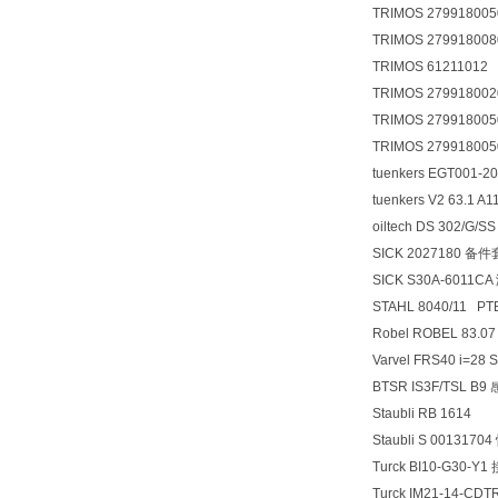
TRIMOS 27991800
TRIMOS 27991800
TRIMOS 61211012
TRIMOS 27991800
TRIMOS 27991800
TRIMOS 27991800
tuenkers EGT001-2
tuenkers V2 63.1 A1
oiltech DS 302/G/
SICK 2027180 备
SICK S30A-6011
STAHL 8040/11 P
Robel ROBEL 83.0
Varvel FRS40 i=2
BTSR IS3F/TSL 
Staubli RB 1614
Staubli S 001317
Turck BI10-G30-Y
Turck IM21-14-C