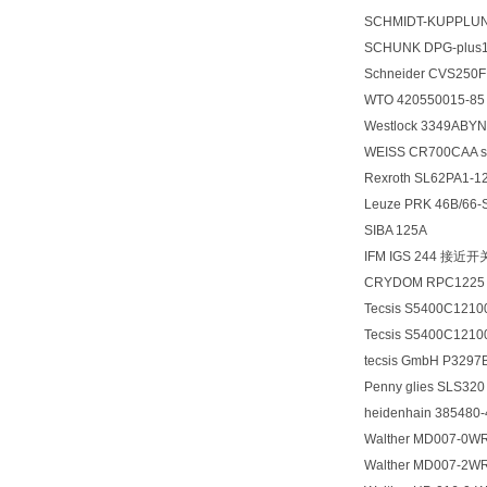
SCHMIDT-KUPPLUNG 
SCHUNK DPG-plus1
Schneider CVS250
WTO 420550015-
Westlock 3349AB
WEISS CR700CAA s
Rexroth SL62PA1-1
Leuze PRK 46B/66
SIBA 125A
IFM IGS 244 接近开
CRYDOM RPC122
Tecsis S5400C12
Tecsis S5400C12
tecsis GmbH P32
Penny glies SLS320
heidenhain 38548
Walther MD007-0WR
Walther MD007-2WR