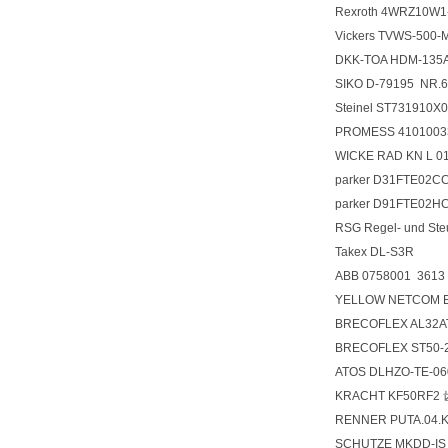
Rexroth 4WRZ10W1
Vickers TVWS-500-
DKK-TOA HDM-135
SIKO D-79195 NR.
Steinel ST731910
PROMESS 4101003
WICKE RAD KN L 0
parker D31FTE0
parker D91FTE02
RSG Regel- und St
Takex DL-S3R
ABB 0758001 3
YELLOW NETCOM
BRECOFLEX AL32A
BRECOFLEX ST50-2
ATOS DLHZO-TE-0
KRACHT KF50RF2
RENNER PUTA.04.
SCHUTZE MKDD-I