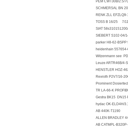
PEM CWT30B/2.5/
SCHMERSAL BN 2
RENK ZLL EFZLQ9
TOSS B 16/25 7/
SIAT 58s31015120
SIEBERT S102-04/
parker H8-62-B
heidenhain 55765
Witzenmann see P
Leuze ARTR46B/4-
HENSTLER HOZ-4
Rexroth P2V7/16-
Prominent Dosier
TR LA-66-K PROF
Gestra BK15 DN1
hydac OK-ELD4H/3.1
AB 440K-T1190
ALLEN BRADLEY 
AB CATMPL-B320P