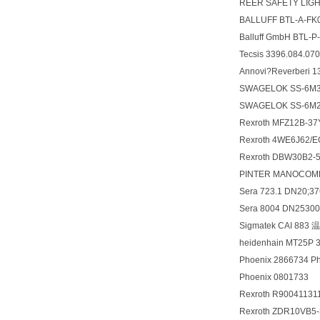
REER SAFETY LIGH
BALLUFF BTL-A-F
Balluff GmbH BTL-
Tecsis 3396.084.07
Annovi?Reverberi 
SWAGELOK SS-6M
SWAGELOK SS-6M
Rexroth MFZ12B-3
Rexroth 4WE6J6
Rexroth DBW30B2
PINTER MANOCOMB
Sera 723.1 DN20;
Sera 8004 DN2530
Sigmatek CAI 88
heidenhain MT25P 
Phoenix 2866734 P
Phoenix 0801733
Rexroth R9004113
Rexroth ZDR10VB