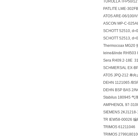
TUROLLA TFP50/1
PATLITE LME-302
ATOS ARE-06/100
ASCON MP-C-025A
SCHOTT 52510, d=
SCHOTT 52513, d=
Thermocoax MG
leine&linde RHI503
Sera R409.2-18E
SCHMERSAL EX-BP
ATOS JPQ-212 单
DEHN 1121065 /BS
DEHN BSP BAS 2
Stabilus 180945 
AMPHENOL 97-310
SIEMENS 2KJ1218-
TR IEW58-00026 
TRIMOS 61211046
TRIMOS 27991801