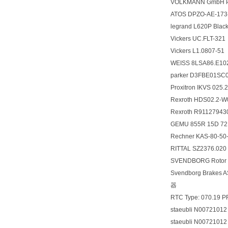
VOLKMANN GmbH Plea
ATOS DPZO-AE-1
legrand L620P Black
Vickers UC.FLT-321
Vickers L1.0807-51
WEISS 8LSA86.
parker D3FBE01S
Proxitron IKVS 0
Rexroth HDS02.2-
Rexroth R9112794
GEMU 855R 15D 7
Rechner KAS-80-
RITTAL SZ2376.020 
SVENDBORG Rotor 
Svendborg Brakes
器
RTC Type: 070.19 P
staeubli N0072
staeubli N0072