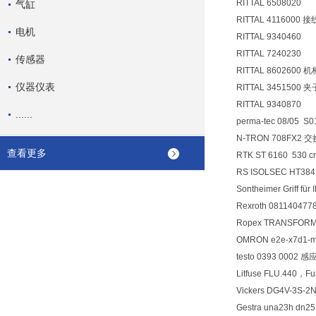
RITTAL 6508020
气缸
RITTAL 4116000
电机
RITTAL 9340460
RITTAL 7240230
传感器
RITTAL 8602600 
仪器仪表
RITTAL 3451500 夹
RITTAL 9340870
......
perma-tec 08/05
N-TRON 708FX2 
查看更多
RTK ST 6160 530 
RS ISOLSEC HT384
Sontheimer Griff f
Rexroth 0811404
Ropex TRANSFORM
OMRON e2e-x7d1
testo 0393 0002
Litfuse FLU.440，Fu
Vickers DG4V-3S
Gestra una23h dn2