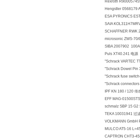
Rexroth R900057
Hengstler 056817
ESA PYRONICS ES
SAIA KOL311H7
SCHAFFNER RWK 2
microsonic ZWS-7
SIBA 2007902 10
Puls XT40.241 电源
"Schrack VARTEC T
"Schrack Dowel Pi
"Schrack fuse switc
"Schrack connector
IPF KN 180 / 120 
EFF MAG-01500ST
schmalz SBP 15 G
TEKA 10031941 过
VOLKMANN GmbH Plea
MULCO AT5-16 L=
CAPTRON CHT3-4