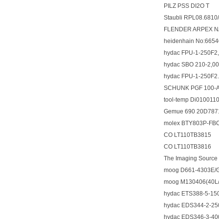
PILZ PSS DI2O T
Staubli RPL08.68
FLENDER ARPEX NA
heidenhain No:
hydac FPU-1-250F
hydac SBO 210-2,0
hydac FPU-1-250
SCHUNK PGF 100-AS
tool-temp Di010011
Gemue 690 20D787
molex BTY803P-
CO LT110TB3815
CO LT110TB3816
The Imaging Sour
moog D661-4303E
moog M130406(40L/
hydac ETS388-5-
hydac EDS344-2-
hydac EDS346-3