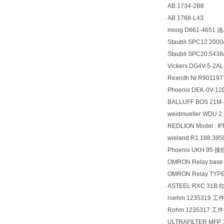
AB 1734-2B8
AB 1768-L43
moog D661-4651
Staubli SPC12.200
Staubli SPC20.543
Vickers DG4V-5-2
Rexroth Nr.R90119
Phoenix DEK-0V
BALLUFF BOS 21M
weidmueller WDU 
REDLION Model : IF
wieland R1.188.39
Phoenix UKH 95 
OMRON Relay base
OMRON Relay TYP
ASTEEL RXC 31B
roehm 1235319 
Rohm 1235317 工
ULTRAFILTER MFP 