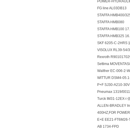
POWER-HYDRAULIK
FG line AL03DB13
STAFFA HMB400/32
STAFFA HMB080
STAFFA HMB100 17
STAFFA HMB325 16
SKF 6205-C-2HR
VISOLUX RL39-54
Rexroth R9010170
Settima MOVENTA
Walther EC-006-2
WITTUR DSM4-05.
P+F SJ30-A210-3
Pneumax 1319/001
Turck IM31-12EX
ALLEN-BRADLEY Inv
400HZ,FOR POWER
E+E EE21-FT6M26-
AB 1734-FPD