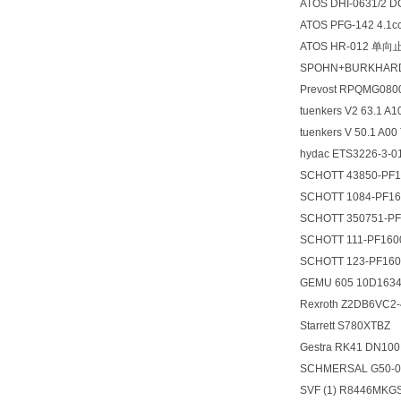
ATOS DHI-0631/2
ATOS PFG-142 4.1
ATOS HR-012 单
SPOHN+BURKHARD
Prevost RPQMG0800
tuenkers V2 63.1 A
tuenkers V 50.1 A
hydac ETS3226-3-
SCHOTT 43850-P
SCHOTT 1084-PF
SCHOTT 350751-P
SCHOTT 111-PF16
SCHOTT 123-PF1
GEMU 605 10D163
Rexroth Z2DB6VC2
Starrett S780XTBZ
Gestra RK41 DN1
SCHMERSAL G50-025
SVF (1) R8446MKGSE