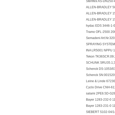
Stenflex AS-DN250
ALLEN-BRADLEY 5
ALLEN-BRADLEY 1
ALLEN-BRADLEY 1
hydac EDS 3446-
Tramo OFL-2500 20
Semadeni Art.Nr.3
SPRAYING SYSTEMS
INA LR5001 NPPU 1
Tekon TK36SCR.09
SCHUNK SRU35.1;
Schenck DS-1053/03/
Schenck SN:0015209
Leine & Linde 672
Cyclo Drive CNH-6
salami 2PE6.5D-G2
Bayer 1283-232-0 1
Bayer 1283-231-0 1
SIEBERT S102-04