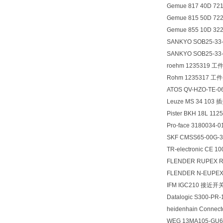
Gemue 817 40D 72
Gemue 815 50D 722
Gemue 855 10D 32
SANKYO SOB25-33
SANKYO SOB25-33
roehm 1235319 
Rohm 1235317 工
ATOS QV-HZO-TE-
Leuze MS 34 103 
Pister BKH 18L 11
Pro-face 3180034
SKF CMSS65-00G-3
TR-electronic CE 1
FLENDER RUPEX 
FLENDER N-EUPEX
IFM IGC210 接近开
Datalogic S300-P
heidenhain Connec
WEG 13MA105-GU