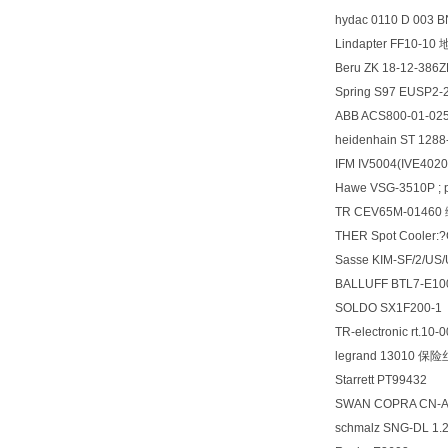
hydac 0110 D 003
Lindapter FF10-
Beru ZK 18-12-3
Spring S97 EUSP2-
ABB ACS800-01-02
heidenhain ST 128
IFM IV5004(IVE4
Hawe VSG-3510P ; p
TR CEV65M-0146
THER Spot Cooler
Sasse KIM-SF/2/U
BALLUFF BTL7-E1
SOLDO SX1F200-1
TR-electronic rt.
legrand 13010 保险
Starrett PT99432
SWAN COPRA CN-A
schmalz SNG-DL 1.