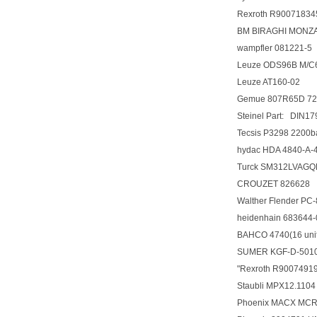
Rexroth R9007183
BM BIRAGHI MONZ
wampfler 081221-5
Leuze ODS96B M/C
Leuze AT160-02
Gemue 807R65D 7
Steinel Part: DIN17
Tecsis P3298 2200b
hydac HDA 4840-
Turck SM312LVA
CROUZET 826628
Walther Flender 
heidenhain 68364
BAHCO 4740(16 uni
SUMER KGF-D-501
"Rexroth R90074
Staubli MPX12.110
Phoenix MACX MCR