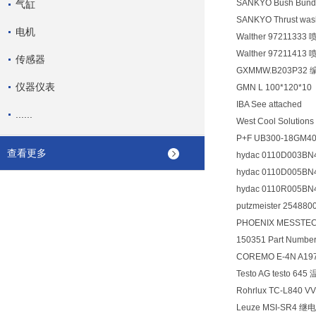
SANKYO Bush Bun
气缸
SANKYO Thrust was
电机
Walther 97211333
Walther 97211413
传感器
GXMMW.B203P32
仪器仪表
GMN L 100*120*10
IBA See attached
......
West Cool Soluti
P+F UB300-18GM40-
查看更多
hydac 0110D003B
hydac 0110D005BN
hydac 0110R005BN
putzmeister 25488
PHOENIX MESSTECHNI
150351 Part Numb
COREMO E-4N A1
Testo AG testo 64
Rohrlux TC-L840 
Leuze MSI-SR4 继