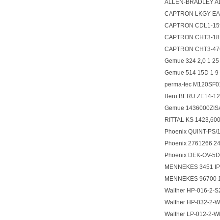
ALLEN-BRADLEY AL
CAPTRON LKGY-E
CAPTRON CDL1-1
CAPTRON CHT3-1
CAPTRON CHT3-4
Gemue 324 2,0 1 25
Gemue 514 15D 1
perma-tec M120SF
Beru BERU ZE14-12
Gemue 1436000ZI
RITTAL KS 1423,60
Phoenix QUINT-PS
Phoenix 2761266 
Phoenix DEK-OV-5D
MENNEKES 3451 IP
MENNEKES 96700 
Walther HP-016-
Walther HP-032-
Walther LP-012-