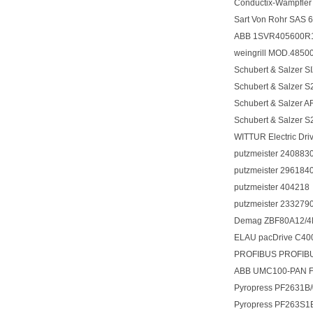
Conductix-Wampfle
Sart Von Rohr SAS
ABB 1SVR405600
weingrill MOD.48
Schubert & Salzer 
Schubert & Salze
Schubert & Salzer
Schubert & Salze
WITTUR Electric D
putzmeister 24088
putzmeister 29618
putzmeister 404218
putzmeister 23327
Demag ZBF80A12/4B
ELAU pacDrive C4
PROFIBUS PROFIBU
ABB UMC100-PAN 
Pyropress PF2631
Pyropress PF263S