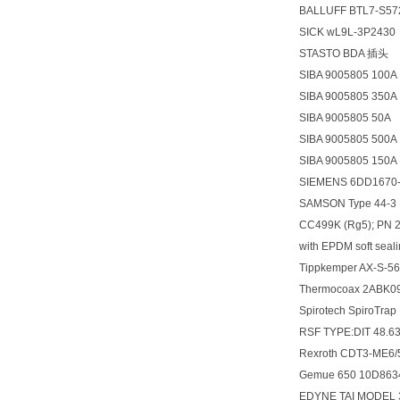
BALLUFF BTL7-S57
SICK wL9L-3P2430
STASTO BDA 插头
SIBA 9005805 100A
SIBA 9005805 350A
SIBA 9005805 50A
SIBA 9005805 500A
SIBA 9005805 150A
SIEMENS 6DD167
SAMSON Type 44-3 Pr
CC499K (Rg5); PN 25;
with EPDM soft seali
Tippkemper AX-S
Thermocoax 2AB
Spirotech SpiroTr
RSF TYPE:DIT 48.6
Rexroth CDT3-ME6/
Gemue 650 10D863
EDYNE TAI MODEL 