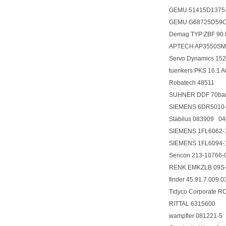
GEMU 51415D1375
GEMU G68725D59C
Demag TYP:ZBF 90
APTECH AP3550SM
Servo Dynamics 1
tuenkers PKS 16.1
Robatech 48511
SUHNER DDF 70ba
SIEMENS 6DR5010
Stabilus 083909 0
SIEMENS 1FL6062
SIEMENS 1FL6094
Sencon 213-10766
RENK EMKZLB 09S
finder 45.91.7.009.
Tidyco Corporate 
RITTAL 6315600
wampfler 081221-5