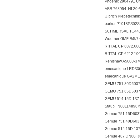
Phoenix 2904791 U
ABB 768954 NL
Ulbrich Klebetechn
parker P1018PS0
SCHMERSAL TQ441
Woerner GMF-B/5/7.
RITTAL CP 6072.60
RITTAL CP 6212.10
Renishaw A5000-3
emecanique LRD
emecanique GV2M
GEMU 751 80D6037
GEMU 751 65D6037
GEMU 514 15D 137 
Staubli N00114
Gemue 751 15D603
Gemue 751 40D603
Gemue 514 15D 137
Gemue 487 DN80