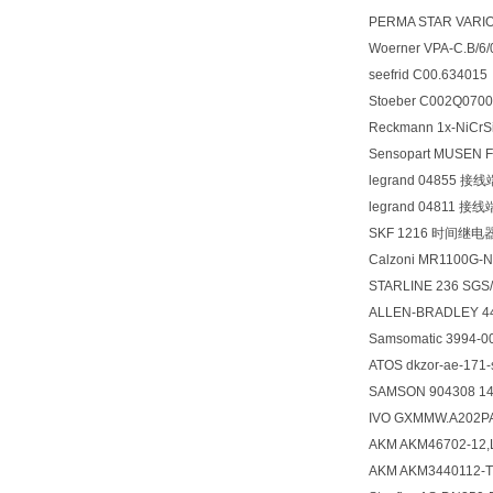
PERMA STAR VARI
Woerner VPA-C.B/6/
seefrid C00.63401
Stoeber C002Q07
Reckmann 1x-NiCrS
Sensopart MUSEN
legrand 04855 接
legrand 04811 接
SKF 1216 时间继电
Calzoni MR1100G-
STARLINE 236 SG
ALLEN-BRADLEY 4
Samsomatic 3994-0
ATOS dkzor-ae-1
SAMSON 904308 14
IVO GXMMW.A202
AKM AKM46702-12,
AKM AKM3440112-TD