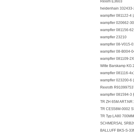
Rexim E3603
heidenhain 332433
wampfler 081122-
wampfler 020662-3
wampfler 081156
wampfler 23210
wampfler 08-V015-0
wampfler 08-B004-04
wampfler 081109-2
Witte Barskamp K
wampfler 081116-4
wampfler 023200-6
Rexroth R9109975
wampfler 081594
TR ZH 65M ART.NR:
TR CES58M-0002 S
TR Typ:LA80 700M
SCHMERSAL SRB
BALLUFF BKS-S-33M