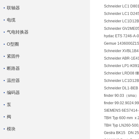
Schneider LC1 D80
联轴器
Schneider LC1 D24
电缆
Schneider LC1D1
Schneider GV2M
气电转换器
hydac ETS 7246-A
Gemue 1436000Z
O型圈
Schneider XVBL1B
紧固件
Schneider ABR-1E4
Schneider LP1-K0
断路器
Schneider LRD08
温控器
Schneider LC1D1
Schneider DL1-BEB
编码器
finder 90.03（sm
finder 99.02.9024
泵
SIEMENS 6ES7414
阀
TBH Typ 600 mm x 2
TBH Typ LN260-500,
模块
Gestra BK15 DN 25