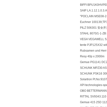
BIFFI BPU1K0HVP
SAIP LA.1.12.1.0.3.
"POCLAIN MSE08-
Euchner 100139;
PILZ 506301 安全
STAHL 8070/1-1
VEGA VEGAWELL 52
tente PJP125X32 
Rubsamen und Her
Resy 40p x 2000m
Gemue PG1141 DC
SCHUNK MPZ30 A
SCHUNK PSK16 3
Solartron Pt.No:9
API technologies-s
OBO BETTERMANN 
RITTAL SV9343.1
Gemue 415 25D 112