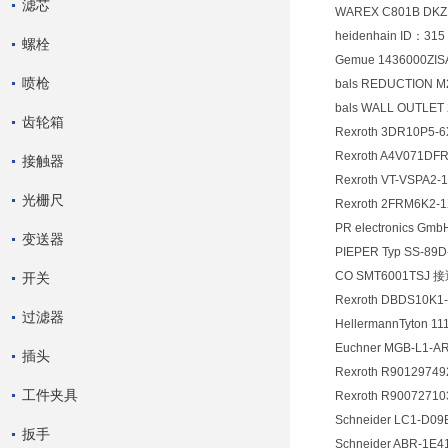
滤芯
WAREX C801B DKZ1
heidenhain ID：315
螺栓
Gemue 1436000Z
喷枪
bals REDUCTION M
bals WALL OUTLET 
齿轮箱
Rexroth 3DR10P5
Rexroth A4V071DF
接触器
Rexroth VT-VSPA2
光栅尺
Rexroth 2FRM6K2-
PR electronics Gm
变送器
PIEPER Typ SS-89D
CO SMT6001TSJ
开关
Rexroth DBDS10K1-
过滤器
HellermannTyton 1
Euchner MGB-L1-A
插头
Rexroth R9012974
工件夹具
Rexroth R9007271
Schneider LC1-D0
扳手
Schneider ABR-1