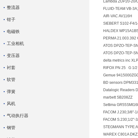
Lambda ZUP20-20/U
整流器
FLUID-TEAM VB-3A
AIR-VAC AV116H
钳子
SIEBERT S102-F4
HALDEX WP15A1B
电磁铁
PERMA 21.003.392
工业相机
ATOS DPZO-TEP-S
ATOS DPZO-TEP-S
变压器
delta metrics inc
衬套
RIFOX PN 25 G 1/
Gemue 9415000ZG0
软管
BD sensors DPM33
Datalogic Readers
弹簧
marbett SB208ZZ
风机
Settima GR55SMt1
FACOM J.230;3/8''
气动执行器
FACOM S.230;1/2''
STEGMANN TYPE:
钢管
WAREX C801A DKZ1