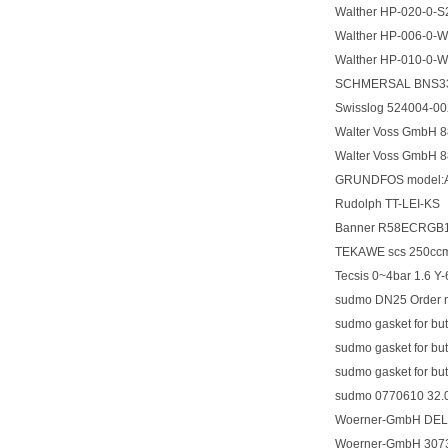
Walther HP-020-
Walther HP-006-
Walther HP-010-
SCHMERSAL BNS3
Swisslog 524004
Walter Voss GmbH 
Walter Voss GmbH 
GRUNDFOS model:
Rudolph TT-LEI-KS
Banner R58ECRG
TEKAWE scs 250cc
Tecsis 0~4bar 1.6 
sudmo DN25 Order 
sudmo gasket for bu
sudmo gasket for bu
sudmo gasket for bu
sudmo 0770610 32.
Woerner-GmbH DEL
Woerner-GmbH 3