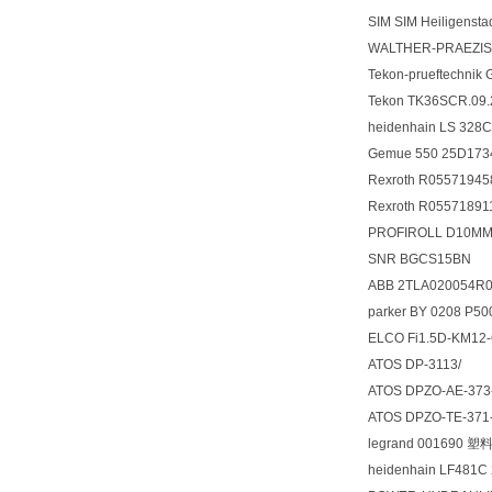
SIM SIM Heiligenst
WALTHER-PRAEZISI
Tekon-prueftechn
Tekon TK36SCR.0
heidenhain LS 32
Gemue 550 25D173
Rexroth R05571
Rexroth R055718
PROFIROLL D10MM
SNR BGCS15BN
ABB 2TLA020054
parker BY 0208 P5
ELCO Fi1.5D-KM12
ATOS DP-3113/
ATOS DPZO-AE-37
ATOS DPZO-TE-3
legrand 001690
heidenhain LF481