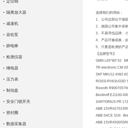
定位销
隔离放大器
选择我们的理由：
1、公司总部位于德
减速机
2、德国公司集中采
3、不易寻找品牌、
齿轮泵
4、产品可修或换，
静电棒
5、只要是欧洲的产
【品牌型号】
检测仪器
GMN L65*80*10 M
TR-electronic CM-2
继电器
SKF MKU11-KW2-K0
压力表
ROSSI RV63UO3
Rexroth R900705
制动盘
Beckhoff EJ1100-0
安全门锁开关
SARTORIUS PR 172
ABB 1SVR427015
密封圈
ABB SACE S1N Bre
ABB 1SVR450055
数据采集器