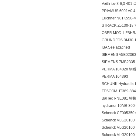
Voith ipv 3-6,3 40
PRIAMUS 6001A0
Euchner N01K55
STRACK Z5130-1
OBER MOD. LFBHR
GRUNDFOS BM30-1
IBA See attached
SIEMENS A5E0236
SIEMENS 7MB233
PERMA 104820 
PERMA 104393
SCHUNK Hydraulic b
TESCOM JT389-88
BalTec RNE081 铆
hydranor 10MB-300
Schenck CF005350.0
Schenck VLG20100 
Schenck VLG20100 s
Schenck VLG20100