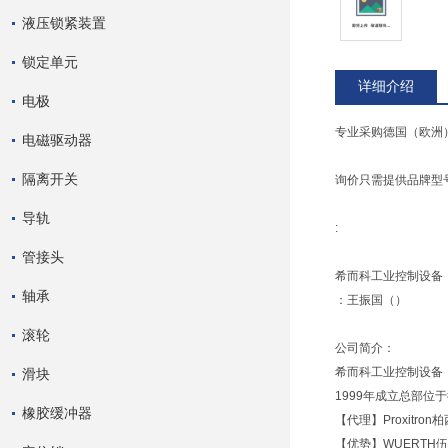
液压锁紧装置
锁定单元
详细介绍
电极
专业采购德国（欧洲
电磁驱动器
隔离开关
询价只需提供品牌型号
导轨
:
管接头
希而科工业控制设备
轴承
：王振国（）
滚轮
公司简介：
希而科工业控制设备
滑块
1999年成立总部位
橡胶缓冲器
【代理】Proxitron
【优势】WUERTH伍尔