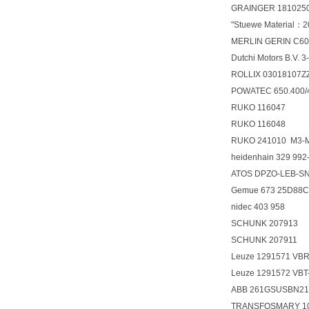
GRAINGER 181025
"Stuewe Material
MERLIN GERIN C6
Dutchi Motors B.V.
ROLLIX 0301810
POWATEC 650.400/
RUKO 116047
RUKO 116048
RUKO 241010 M3-
heidenhain 329 9
ATOS DPZO-LEB-S
Gemue 673 25D88C
nidec 403 958
SCHUNK 207913
SCHUNK 207911
Leuze 1291571 VB
Leuze 1291572 V
ABB 261GSUSBN2
TRANSFOSMARY 1