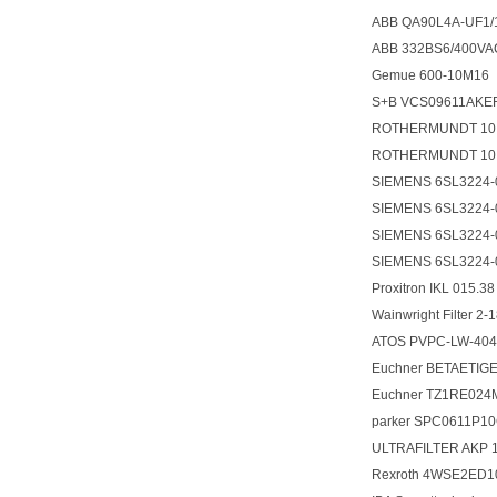
ABB QA90L4A-UF1
ABB 332BS6/400VA
Gemue 600-10M16
S+B VCS09611AKE
ROTHERMUNDT 10
ROTHERMUNDT 10
SIEMENS 6SL322
SIEMENS 6SL322
SIEMENS 6SL322
SIEMENS 6SL3224
Proxitron IKL 015.
Wainwright Filter
ATOS PVPC-LW-40
Euchner BETAETIG
Euchner TZ1RE02
parker SPC0611
ULTRAFILTER AKP 
Rexroth 4WSE2ED1