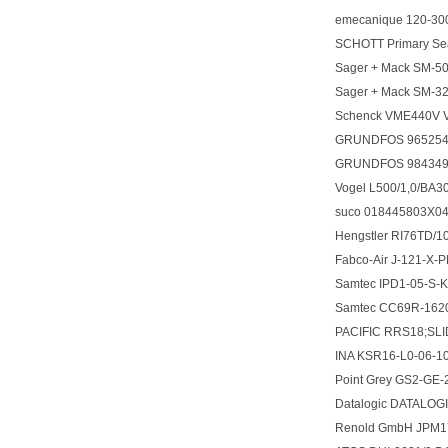
emecanique 120-3
SCHOTT Primary Se
Sager + Mack SM-50
Sager + Mack SM-3
Schenck VME440V 
GRUNDFOS 965254
GRUNDFOS 98434
Vogel L500/1,0/B
suco 018445803
Hengstler RI76TD
Fabco-Air J-121-X
Samtec IPD1-05-S-
Samtec CC69R-162
PACIFIC RRS18;S
INA KSR16-L0-06-1
Point Grey GS2-GE
Datalogic DATALOG
Renold GmbH JPM1