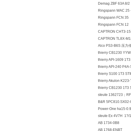
Demag ZBF 63A 8/2
Ringspann WAC 25
Ringspann FCN 35
Ringspann FCN 12
CAPTRON CHT3-1
CAPTRON TL8X-M1
Alco PS3-B6S 压
thierry CB1230 YY
thierry API-1609 1
thierry API-240 P4
thierry S100 1T3 S
thierry Akulon K22
thierry CB1230 1T3
steute 1362723；RF
B&R 5PC810.SX02
Power-One ha15-0.
steute Ex 4V7H 1?
AB 1734-0B8
AB 1768-ENBT