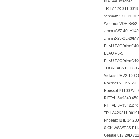
IBA See attached
TR LA42K 311-0
schmalz SXPI 30I
Woerner VOE-B/8/2-
zimm VWZ-40LA140
zimm Z-25-SL-20
ELAU PACDriveC400
ELAU PS-5
ELAU PACDriveC400
THORLABS LED63
Vickers PRV2-10-
Roessel NiCr-Ni 
Roessel PT100 WL
RITTAL SV9340.45
RITTAL SV9342.27
TR LA42K311-00
Phoenix IB IL 24/
SICK WS/WE2S-F1
Gemue 817 20D 722