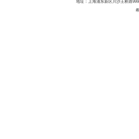
地址：上海浦东新区川沙王桥路999号
希