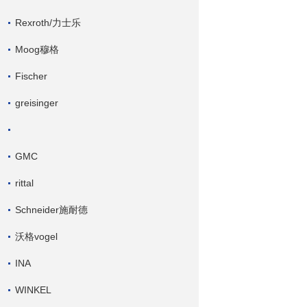
Rexroth/力士乐
Moog穆格
Fischer
greisinger
GMC
rittal
Schneider施耐德
沃格vogel
INA
WINKEL