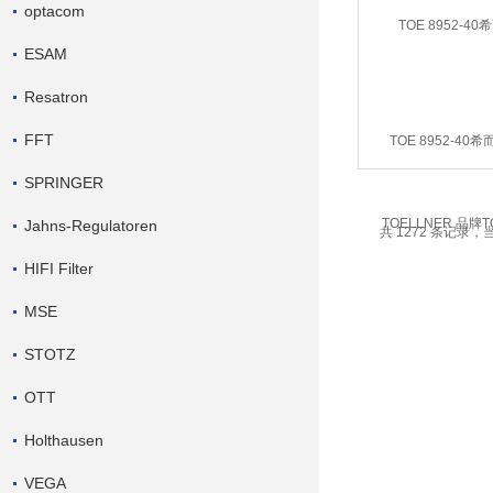
optacom
ESAM
Resatron
FFT
TOE 8952-40
TOELLNER 品牌T
SPRINGER
Jahns-Regulatoren
共 1272 条记录，当
HIFI Filter
MSE
STOTZ
OTT
Holthausen
VEGA