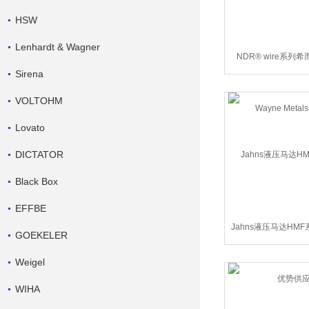
HSW
Lenhardt & Wagner
NDR® wire系列希
Sirena
Wayne Meta
VOLTOHM
Lovato
DICTATOR
Black Box
EFFBE
Jahns液压马达HM
GOEKELER
势供应
Weigel
WIHA