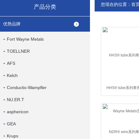
您现在的位置：
首
产品分类
优势品牌
Fort Wayne Metals
TOELLNER
AFS
Kelch
Conductix-Wampfler
HHS® tube系列希
Wayne Meta
NU.ER.T
asphericon
GEA
Krups