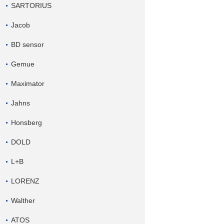
SARTORIUS
Jacob
BD sensor
Gemue
Maximator
Jahns
Honsberg
DOLD
L+B
LORENZ
Walther
ATOS