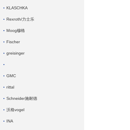
KLASCHKA
Rexroth/力士乐
Moog穆格
Fischer
greisinger
GMC
rittal
Schneider施耐德
沃格vogel
INA