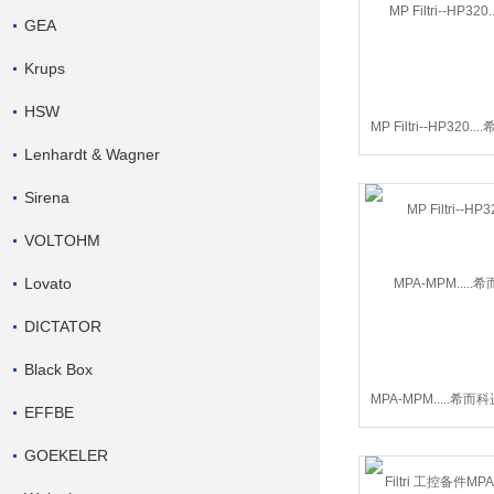
GEA
Krups
HSW
MP Filtri--HP320
Lenhardt & Wagner
Filtri--HP3
Sirena
VOLTOHM
Lovato
DICTATOR
Black Box
MPA-MPM.....希而科进
EFFBE
工控备件MPA-
GOEKELER