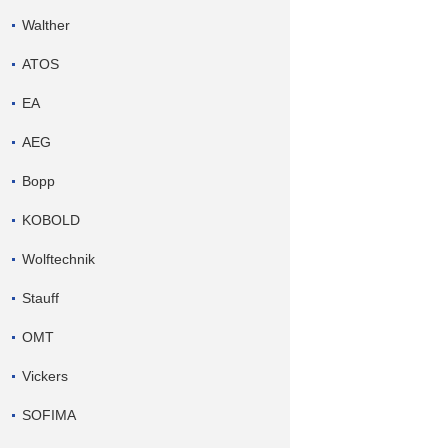
Walther
ATOS
EA
AEG
Bopp
KOBOLD
Wolftechnik
Stauff
OMT
Vickers
SOFIMA