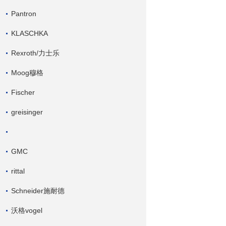
Pantron
KLASCHKA
Rexroth/力士乐
Moog穆格
Fischer
greisinger
GMC
rittal
Schneider施耐德
沃格vogel