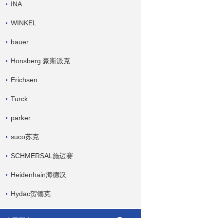
INA
WINKEL
bauer
Honsberg 豪斯派克
Erichsen
Turck
parker
suco苏克
SCHMERSAL施迈赛
Heidenhain海德汉
Hydac贺德克