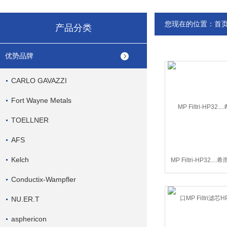
您现在的位置：
首
产品分类
优势品牌
CARLO GAVAZZI
Fort Wayne Metals
TOELLNER
AFS
Kelch
MP Filtri-HP32..
MP Filtri滤芯H
Conductix-Wampfler
NU.ER.T
asphericon