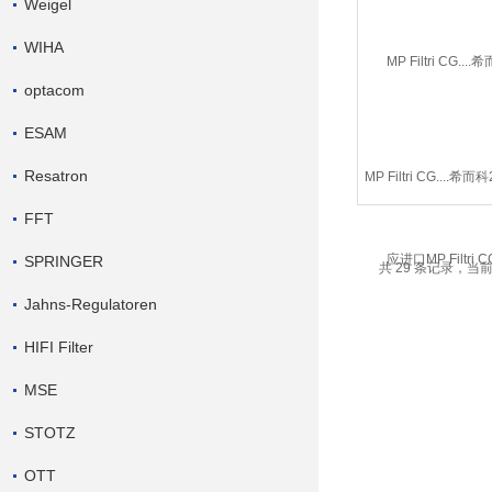
Weigel
WIHA
optacom
ESAM
Resatron
MP Filtri CG....
口MP Filtri 
FFT
SPRINGER
共 29 条记录，当前 
Jahns-Regulatoren
HIFI Filter
MSE
STOTZ
OTT