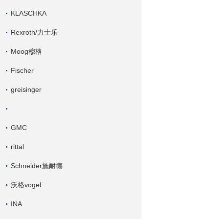
KLASCHKA
Rexroth/力士乐
Moog穆格
Fischer
greisinger
GMC
rittal
Schneider施耐德
沃格vogel
INA