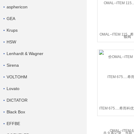
asphericon
GEA
Krups
OMAL--ITEM 115
HSW
OMAL--ITEM 
Lenhardt & Wagner
Sirena
VOLTOHM
Lovato
DICTATOR
ITEM 675.....希而
Black Box
-ITEM 67
EFFBE
共 9 条记录，当前 