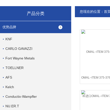
您现在的位置：
首
产品分类
优势品牌
KNF
CARLO GAVAZZI
Fort Wayne Metals
TOELLNER
AFS
OMAL--ITEM 375-37
口OMAL--ITEM 375
Kelch
Conductix-Wampfler
NU.ER.T