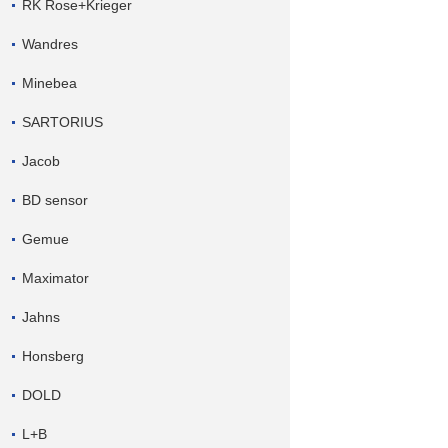
RK Rose+Krieger
Wandres
Minebea
SARTORIUS
Jacob
BD sensor
Gemue
Maximator
Jahns
Honsberg
DOLD
L+B