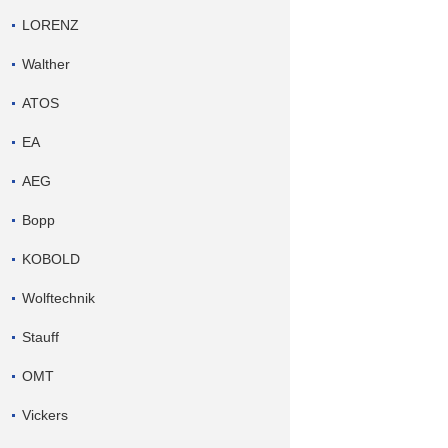
LORENZ
Walther
ATOS
EA
AEG
Bopp
KOBOLD
Wolftechnik
Stauff
OMT
Vickers