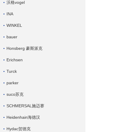
沃格vogel
INA
WINKEL
bauer
Honsberg 豪斯派克
Erichsen
Turck
parker
suco苏克
SCHMERSAL施迈赛
Heidenhain海德汉
Hydac贺德克