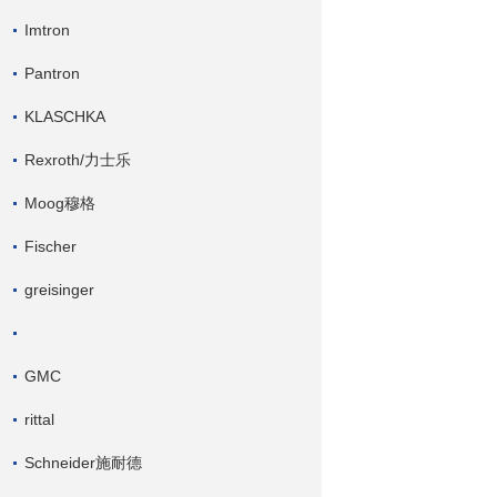
Imtron
Pantron
KLASCHKA
Rexroth/力士乐
Moog穆格
Fischer
greisinger
GMC
rittal
Schneider施耐德