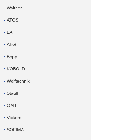
Walther
ATOS
EA
AEG
Bopp
KOBOLD
Wolftechnik
Stauff
OMT
Vickers
SOFIMA