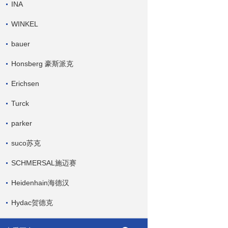
INA
WINKEL
bauer
Honsberg 豪斯派克
Erichsen
Turck
parker
suco苏克
SCHMERSAL施迈赛
Heidenhain海德汉
Hydac贺德克