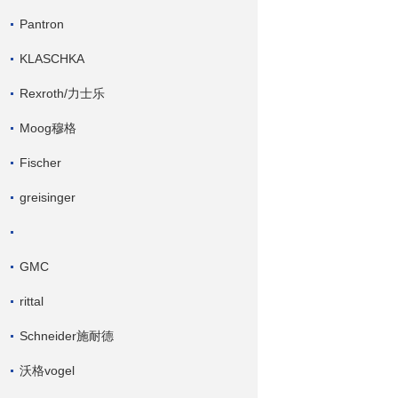
Pantron
KLASCHKA
Rexroth/力士乐
Moog穆格
Fischer
greisinger
GMC
rittal
Schneider施耐德
沃格vogel