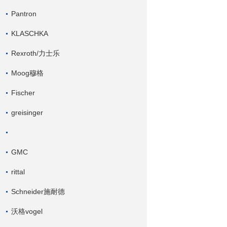
Pantron
KLASCHKA
Rexroth/力士乐
Moog穆格
Fischer
greisinger
GMC
rittal
Schneider施耐德
沃格vogel