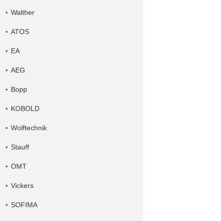
Walther
ATOS
EA
AEG
Bopp
KOBOLD
Wolftechnik
Stauff
OMT
Vickers
SOFIMA