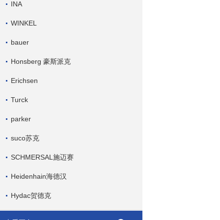
INA
WINKEL
bauer
Honsberg 豪斯派克
Erichsen
Turck
parker
suco苏克
SCHMERSAL施迈赛
Heidenhain海德汉
Hydac贺德克