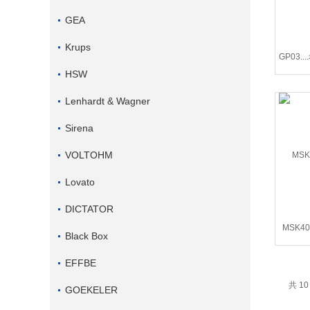
GEA
Krups
GP03.
HSW
Lenhardt & Wagner
Sirena
VOLTOHM
Lovato
DICTATOR
MSK4
Black Box
EFFBE
共 1
GOEKELER