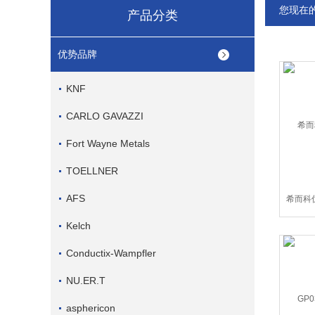
您现在
产品分类
优势品牌
KNF
CARLO GAVAZZI
Fort Wayne Metals
TOELLNER
AFS
希而科优
Kelch
Conductix-Wampfler
NU.ER.T
asphericon