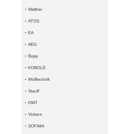
Walther
ATOS
EA
AEG
Bopp
KOBOLD
Wolftechnik
Stauff
OMT
Vickers
SOFIMA