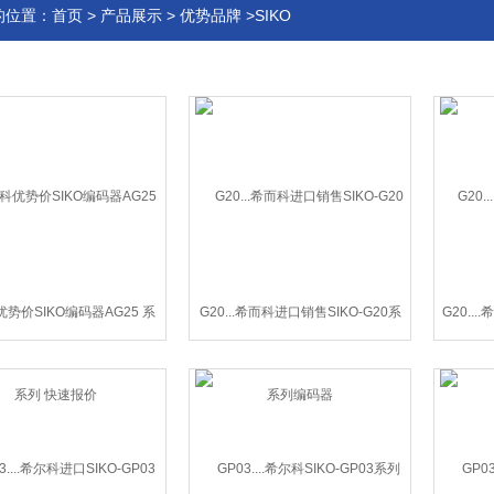
的位置：
首页
>
产品展示
>
优势品牌
>SIKO
势价SIKO编码器AG25 系
G20...希而科进口销售SIKO-G20系
G20..
列 快速报价
列编码器