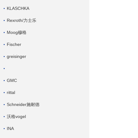
KLASCHKA
Rexroth/力士乐
Moog穆格
Fischer
greisinger
GMC
rittal
Schneider施耐德
沃格vogel
INA