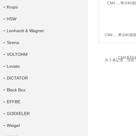
Krups
HSW
Lenhardt & Wagner
CM4......希尔科德国进
Sirena
CM4系列
VOLTOHM
共 5 条记录，当前 
Lovato
DICTATOR
Black Box
EFFBE
GOEKELER
Weigel