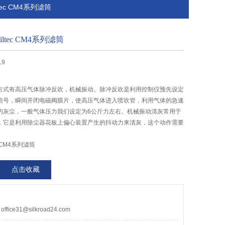
ltec CM4系列滤筒
ltec CM4系列滤筒
19
方式有高压气体脉冲反吹，机械振动。脉冲反吹是利用控制仪预先设定
信号，瞬间开闭电磁阀膜片，使高压气体进入喷吹管，利用气体的急速
的灰尘，一般气体压力我们设定为6公斤力左右。机械振动清灰常用于
，它是利用除尘器花板上偏心装置产生的抖动力来清灰，这个动作需要
c CM4系列滤筒
点击收藏
ce31@silkroad24.com