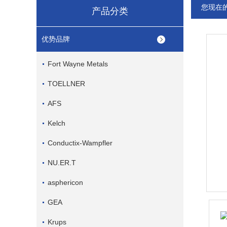
您现在
产品分类
优势品牌
Fort Wayne Metals
TOELLNER
AFS
Kelch
Conductix-Wampfler
NU.ER.T
asphericon
GEA
Krups