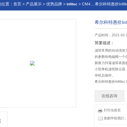
的位置：
首页
>
产品展示
>
优势品牌
>
> CM4....希尔科特惠价Infi
Infiltec
希尔科特惠价Infi
产品时间：2021-02-
简要描述：
滤筒常用的自动清灰
的参数给电磁阀一个
膨胀力抖落滤筒表面
小型单机滤筒除尘器
停机后操作。
希尔科特惠价Infilte
在线咨询
打印当前页
发邮件给我们：offi