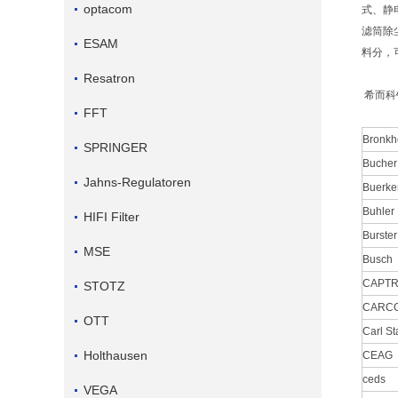
optacom
式、静
滤筒除
ESAM
料分，
Resatron
希而科
FFT
Bronkh
SPRINGER
Bucher
Jahns-Regulatoren
Buerke
Buhler
HIFI Filter
Burster
MSE
Busch
CAPT
STOTZ
CARC
OTT
Carl S
Holthausen
CEAG
ceds
VEGA