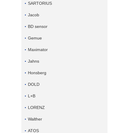
SARTORIUS
Jacob
BD sensor
Gemue
Maximator
Jahns
Honsberg
DOLD
L+B
LORENZ
Walther
ATOS