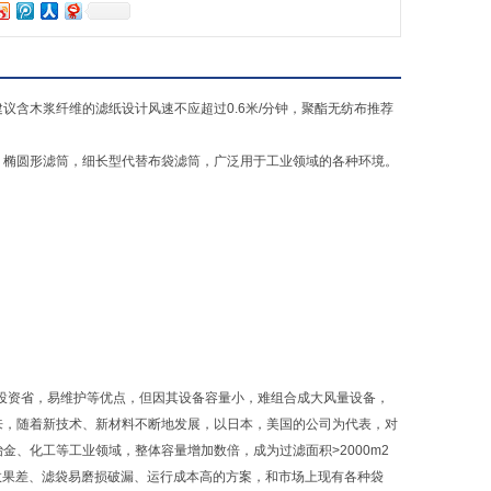
含木浆纤维的滤纸设计风速不应超过0.6米/分钟，聚酯无纺布推荐
，椭圆形滤筒，细长型代替布袋滤筒，广泛用于工业领域的各种环境。
。
，投资省，易维护等优点，但因其设备容量小，难组合成大风量设备，
来，随着新技术、新材料不断地发展，以日本，美国的公司为代表，对
、化工等工业领域，整体容量增加数倍，成为过滤面积>2000m2
灰效果差、滤袋易磨损破漏、运行成本高的方案，和市场上现有各种袋