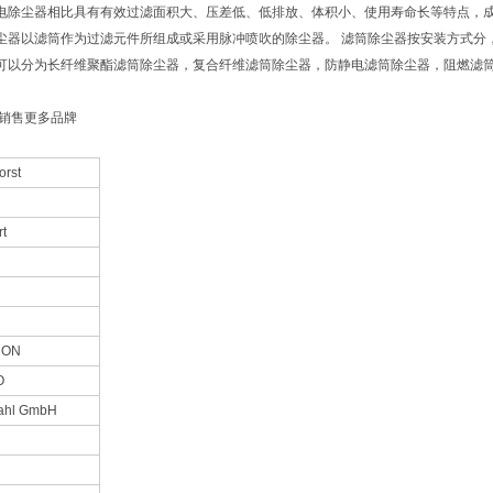
电除尘器相比具有有效过滤面积大、压差低、低排放、体积小、使用寿命长等特点，
尘器以滤筒作为过滤元件所组成或采用脉冲喷吹的除尘器。 滤筒除尘器按安装方式分
可以分为长纤维聚酯滤筒除尘器，复合纤维滤筒除尘器，防静电滤筒除尘器，阻燃滤
销售更多品牌
orst
rt
RON
O
tahl GmbH