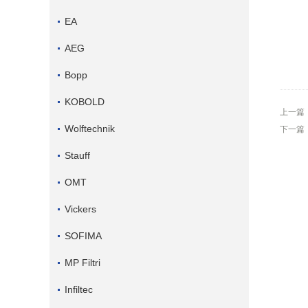
EA
AEG
Bopp
KOBOLD
上一篇
Wolftechnik
下一篇
Stauff
OMT
Vickers
SOFIMA
MP Filtri
Infiltec