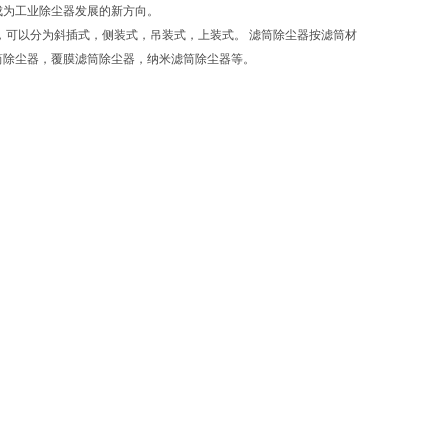
成为工业除尘器发展的新方向。
，可以分为斜插式，侧装式，吊装式，上装式。 滤筒除尘器按滤筒材
筒除尘器，覆膜滤筒除尘器，纳米滤筒除尘器等。