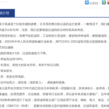
分享到：
细介绍
设计风速是个比较关键的参数，它关系到整台除尘器的运行效果，一般情况下，我们建议
风速为1米/分钟，当然，我们还要根据过滤的粉尘特性再具体考虑。
同类型的粉尘，有燃气轮机滤筒，工业粉状介质滤筒，吸砂机特种滤筒，耐阻燃滤筒
：2002年中华人民共和国机械行业标准，JB/T10341-2002滤筒式除尘器国家标准
式对比编辑
滤面积增加3-5倍，过滤风速较大下降。
率提高达99.99%。
筒长度短，有较大的多余空间，有利于粉尘沉降。
筒寿命延长。
氏管，笼架全部免除。
滤元件短而少，易安装（顶部装入），易检修和更换。
除尘器早在20世纪70年代就已经在日本和欧美一些国家出现，具有体积小，效率高
速偏低，应用范围窄，仅在粮食、焊接等行业应用，所以多年来未能大量推广。近年
的结构和滤料进行了改进，使得滤筒除尘器广泛地应用于水泥、钢铁、电力、食品、冶金
尘器（GB6719－86类），是解决传统除尘器对超细粉尘收集难、过滤风速高、清