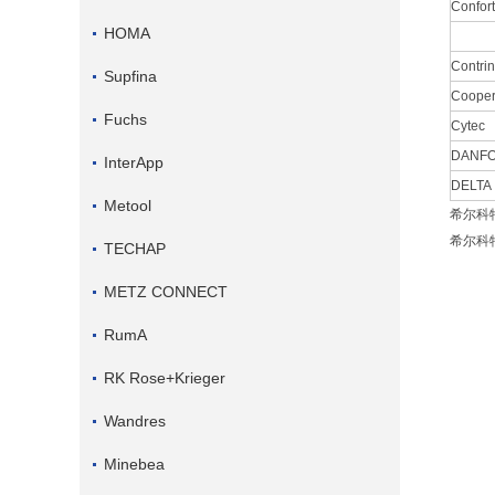
Confort
HOMA
Contri
Supfina
Coope
Fuchs
Cytec
DANF
InterApp
DELTA
Metool
希尔科特
希尔科特
TECHAP
METZ CONNECT
RumA
RK Rose+Krieger
Wandres
Minebea