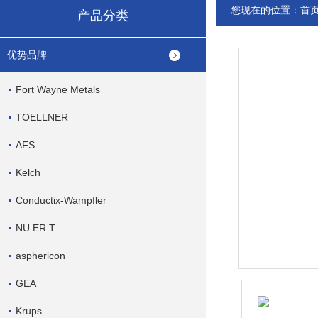
您现在的位置：
首
产品分类
优势品牌
Fort Wayne Metals
TOELLNER
AFS
Kelch
Conductix-Wampfler
NU.ER.T
asphericon
GEA
Krups