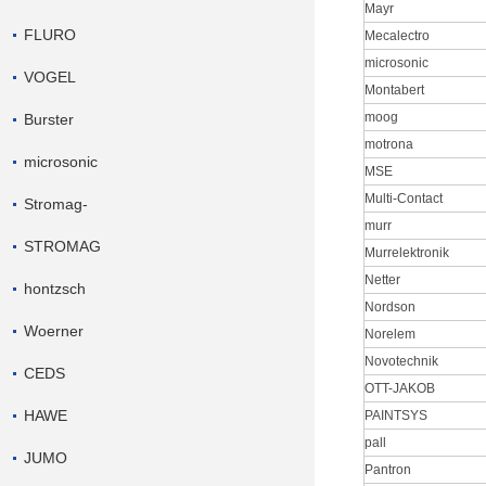
Mayr
FLURO
Mecalectro
microsonic
VOGEL
Montabert
moog
Burster
motrona
microsonic
MSE
Multi-Contact
Stromag-
murr
STROMAG
Murrelektronik
Netter
hontzsch
Nordson
Woerner
Norelem
Novotechnik
CEDS
OTT-JAKOB
HAWE
PAINTSYS
pall
JUMO
Pantron