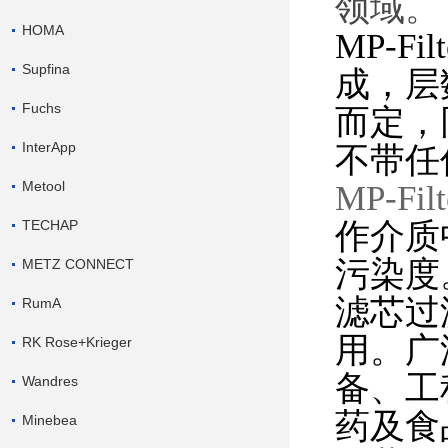
领域。
HOMA
MP-
Supfina
成，层
Fuchs
而定，
InterApp
不带任
Metool
MP-Fi
作介质
TECHAP
污染度
METZ CONNECT
滤芯过
RumA
用。广
RK Rose+Krieger
备、工
Wandres
药及食
Minebea