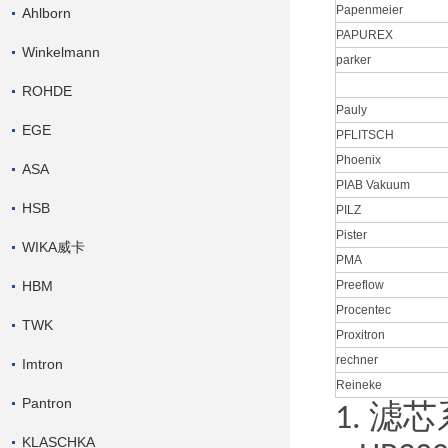
Papenmeier
Ahlborn
PAPUREX
Winkelmann
parker
ROHDE
Pauly
EGE
PFLITSCH
Phoenix
ASA
PIAB Vakuum
HSB
PILZ
Pister
WIKA威卡
PMA
HBM
Preeflow
Procentec
TWK
Proxitron
rechner
Imtron
Reineke
Pantron
滤芯
1.
KLASCHKA