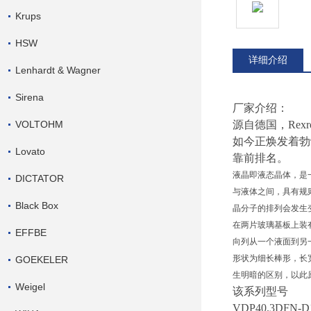
Krups
HSW
详细介绍
Lenhardt & Wagner
Sirena
厂家介绍：
VOLTOHM
源自德国，Re
如今正焕发着勃勃
Lovato
靠前排名。
液晶即液态晶体，是一
DICTATOR
与液体之间，具有规
Black Box
晶分子的排列会发生
在两片玻璃基板上装
EFFBE
向列从一个液面到另一
形状为细长棒形，长宽
GOEKELER
生明暗的区别，以此
Weigel
该系列型号
VDP40.3DFN-D