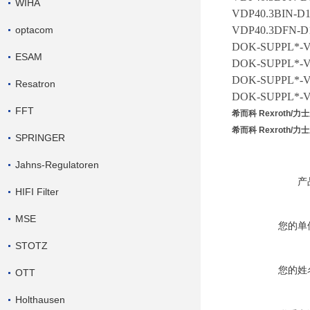
WIHA
VDP40.3BIN-D
optacom
VDP40.3DFN-D
DOK-SUPPL*-V
ESAM
DOK-SUPPL*-V
DOK-SUPPL*-V
Resatron
DOK-SUPPL*-V
FFT
希而科 Rexroth/力
希而科 Rexroth/力
SPRINGER
Jahns-Regulatoren
产
HIFI Filter
MSE
您的单
STOTZ
您的姓
OTT
Holthausen