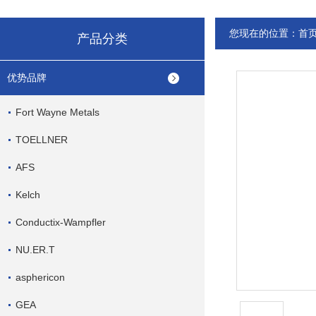
您现在的位置：
首
产品分类
优势品牌
Fort Wayne Metals
TOELLNER
AFS
Kelch
Conductix-Wampfler
NU.ER.T
asphericon
GEA