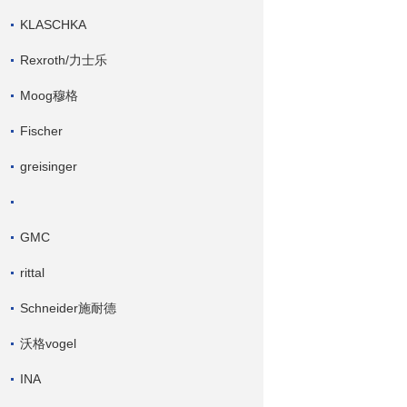
KLASCHKA
Rexroth/力士乐
Moog穆格
Fischer
greisinger
GMC
rittal
Schneider施耐德
沃格vogel
INA