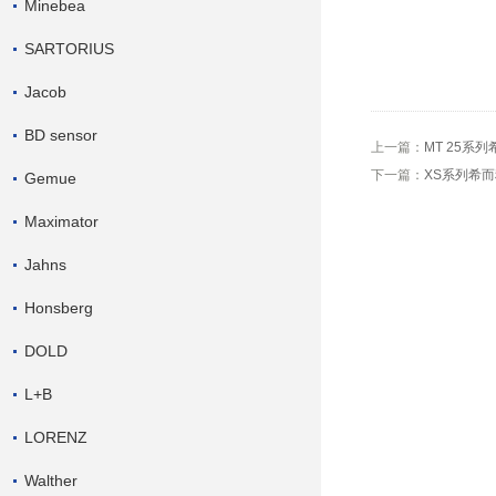
Minebea
SARTORIUS
Jacob
BD sensor
上一篇：
MT 25系列希
下一篇：
XS系列希而科
Gemue
Maximator
Jahns
Honsberg
DOLD
L+B
LORENZ
Walther