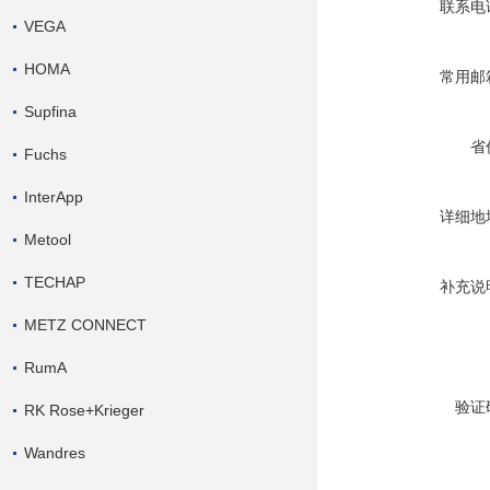
联系电
VEGA
HOMA
常用邮
Supfina
省
Fuchs
InterApp
详细地
Metool
TECHAP
补充说
METZ CONNECT
RumA
验证
RK Rose+Krieger
Wandres