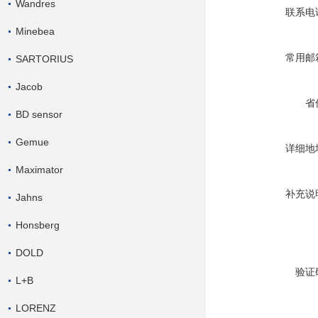
Wandres
联系电
Minebea
常用邮
SARTORIUS
Jacob
省
BD sensor
Gemue
详细地
Maximator
补充说
Jahns
Honsberg
DOLD
验证
L+B
LORENZ