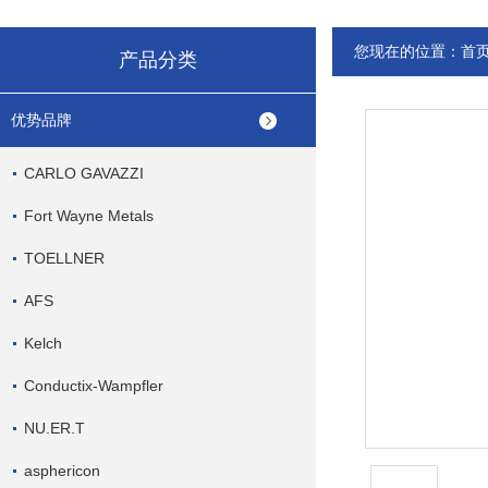
您现在的位置：
首
产品分类
优势品牌
CARLO GAVAZZI
Fort Wayne Metals
TOELLNER
AFS
Kelch
Conductix-Wampfler
NU.ER.T
asphericon