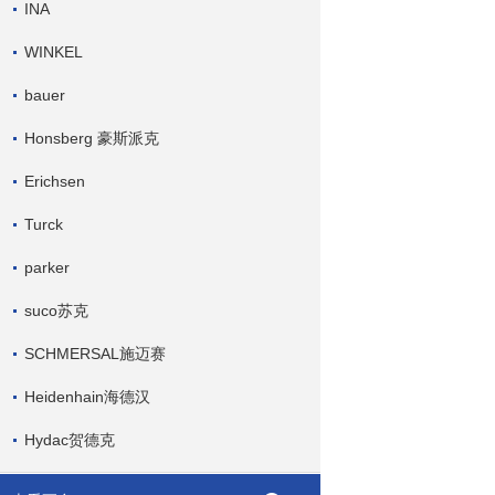
INA
WINKEL
bauer
Honsberg 豪斯派克
Erichsen
Turck
parker
suco苏克
SCHMERSAL施迈赛
Heidenhain海德汉
Hydac贺德克