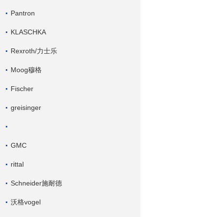
Pantron
KLASCHKA
Rexroth/力士乐
Moog穆格
Fischer
greisinger
GMC
rittal
Schneider施耐德
沃格vogel