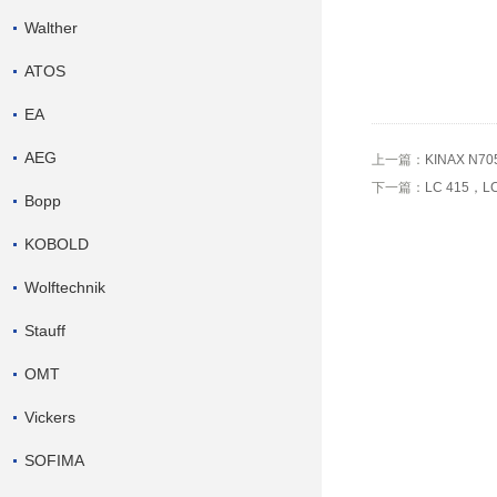
Walther
ATOS
EA
AEG
上一篇：
KINAX N7
下一篇：
LC 415，
Bopp
KOBOLD
Wolftechnik
Stauff
OMT
Vickers
SOFIMA