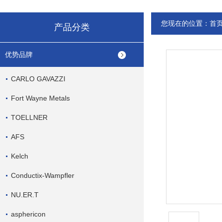
您现在的位置：
首
产品分类
优势品牌
CARLO GAVAZZI
Fort Wayne Metals
TOELLNER
AFS
Kelch
Conductix-Wampfler
NU.ER.T
asphericon