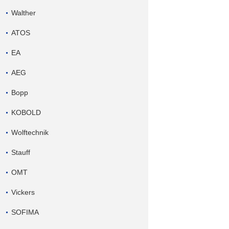
Walther
ATOS
EA
AEG
Bopp
KOBOLD
Wolftechnik
Stauff
OMT
Vickers
SOFIMA