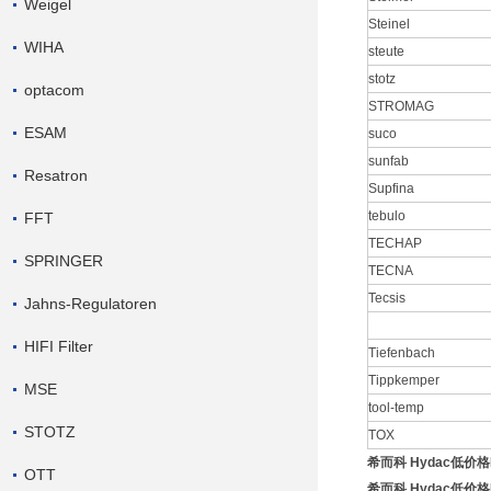
Weigel
Steinel
WIHA
steute
stotz
optacom
STROMAG
ESAM
suco
sunfab
Resatron
Supfina
tebulo
FFT
TECHAP
SPRINGER
TECNA
Tecsis
Jahns-Regulatoren
HIFI Filter
Tiefenbach
Tippkemper
MSE
tool-temp
STOTZ
TOX
希而科 Hydac低价
OTT
希而科 Hydac低价