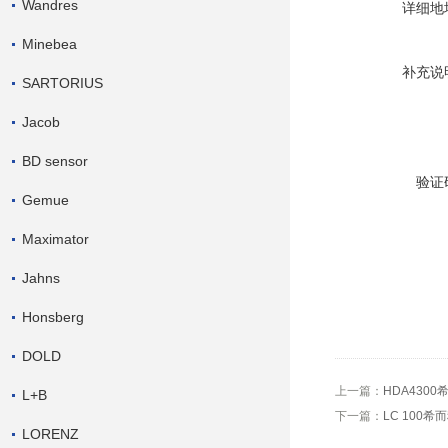
Wandres
详细地
Minebea
补充说
SARTORIUS
Jacob
BD sensor
验证
Gemue
Maximator
Jahns
Honsberg
DOLD
上一篇：
HDA4300
L+B
下一篇：
LC 100希而
LORENZ