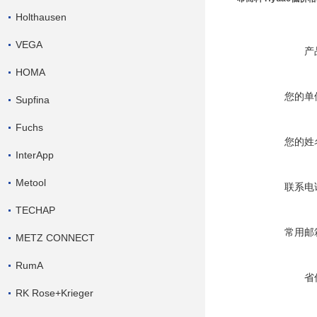
Holthausen
VEGA
产
HOMA
您的单
Supfina
Fuchs
您的姓
InterApp
Metool
联系电
TECHAP
常用邮
METZ CONNECT
RumA
省
RK Rose+Krieger