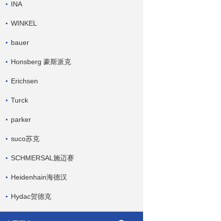
INA
WINKEL
bauer
Honsberg 豪斯派克
Erichsen
Turck
parker
suco苏克
SCHMERSAL施迈赛
Heidenhain海德汉
Hydac贺德克