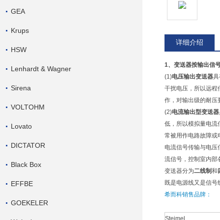
GEA
Krups
详细介绍
HSW
1、变送器按输出信
Lenhardt & Wagner
(1)
电压输出变送器
具
Sirena
干扰电压，所以远程
作，对输出级的耐压要求
VOLTOHM
(2)
电流输出型变送器
低，所以模拟量电流信
Lovato
常被用作电路故障或
DICTATOR
电流信号传输与电压
流信号，控制室内部
Black Box
变送器分为
二线制
和
既是电源线又是信号
EFFBE
希而科销售品牌：
GOEKELER
Steimel