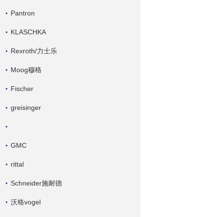
Pantron
KLASCHKA
Rexroth/力士乐
Moog穆格
Fischer
greisinger
GMC
rittal
Schneider施耐德
沃格vogel