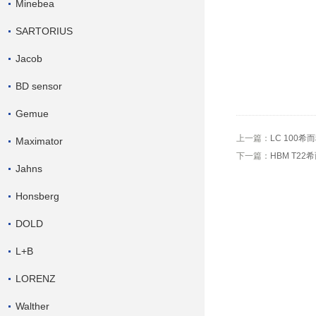
Minebea
SARTORIUS
Jacob
BD sensor
Gemue
上一篇：
LC 100希而
Maximator
下一篇：
HBM T22
Jahns
Honsberg
DOLD
L+B
LORENZ
Walther