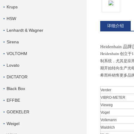
Krups
HSW
详细介绍
Lenhardt & Wagner
Sirena
Heidenhain 品
VOLTOHM
Heidenhai
制系统，尤其是应
Lovato
期开始转向生产光
希而科销售更多品
DICTATOR
Black Box
Verder
VIBRO-METER
EFFBE
Vieweg
GOEKELER
Vogel
Volkmann
Weigel
Waldrich