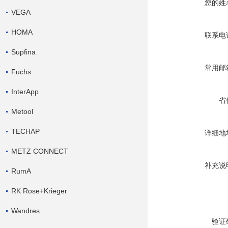
您的姓
VEGA
HOMA
联系电
Supfina
常用邮
Fuchs
InterApp
省
Metool
TECHAP
详细地
METZ CONNECT
补充说
RumA
RK Rose+Krieger
Wandres
验证