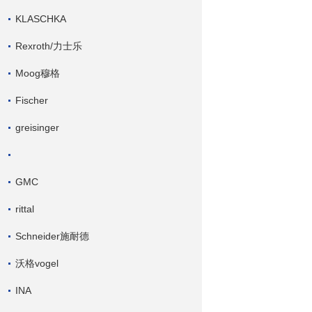
KLASCHKA
Rexroth/力士乐
Moog穆格
Fischer
greisinger
GMC
rittal
Schneider施耐德
沃格vogel
INA