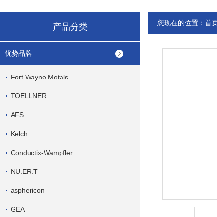
您现在的位置：
首
产品分类
优势品牌
Fort Wayne Metals
TOELLNER
AFS
Kelch
Conductix-Wampfler
NU.ER.T
asphericon
GEA