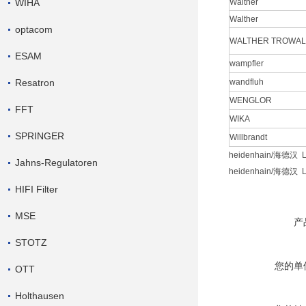
WIHA
Walther
Walther
optacom
WALTHER TROWAL
ESAM
wampfler
Resatron
wandfluh
WENGLOR
FFT
WIKA
SPRINGER
Willbrandt
heidenhain/海德汉
Jahns-Regulatoren
heidenhain/海德汉
HIFI Filter
MSE
产
STOTZ
您的单
OTT
Holthausen