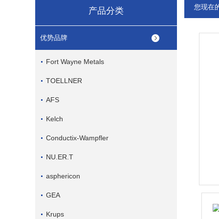
您现在
产品分类
优势品牌
Fort Wayne Metals
TOELLNER
AFS
Kelch
Conductix-Wampfler
NU.ER.T
asphericon
GEA
Krups