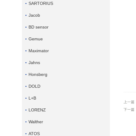
SARTORIUS
Jacob
BD sensor
Gemue
Maximator
Jahns
Honsberg
DOLD
L+B
上一篇
LORENZ
下一篇
Walther
ATOS