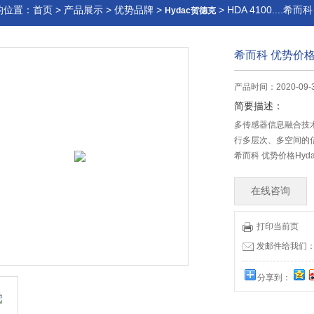
的位置：
首页
>
产品展示
>
优势品牌
>
> HDA 4100....希
Hydac贺德克
希而科 优势价格H
产品时间：2020-09-
简要描述：
多传感器信息融合技
行多层次、多空间的
希而科 优势价格Hyda
在线咨询
打印当前页
发邮件给我们：offi
分享到：