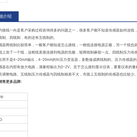
细介绍
的接线一向是客户采购过程咨询得多的问题之一，很多客户都不知道传感器如何连线
线制、四线制，有的还有五线制的。
感器两线制比较简单，一般客户都知道怎么接线，一根线连接电源正极，另一个线也
础上加了一个线，这根线直接连接到电源的负极，较两线制麻烦一点。四线制压力传
出而不是4~20mA输出，4~20mA的叫压力变送器，多数做成两线制的。压力传感
感器在内部有放大电路，满量程输出为0~2V。至于怎么接到显示仪表，要看仪表的
号调整电路。五线制压力传感器与四线制相差不大，市面上五线制的传感器也比较少
销售更多品牌:
mp
G