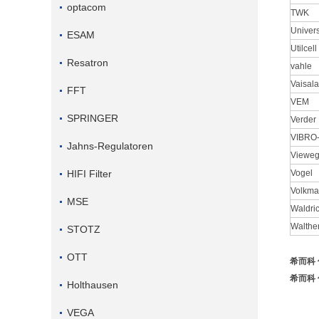
optacom
TWK
Univer
ESAM
Utilcell
Resatron
vahle
Vaisala
FFT
VEM
SPRINGER
Verder
VIBRO
Jahns-Regulatoren
Viewe
HIFI Filter
Vogel
Volkm
MSE
Waldri
Walthe
STOTZ
OTT
希而科 
希而科 
Holthausen
VEGA