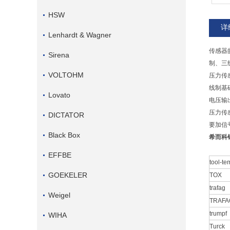
HSW
详
Lenhardt & Wagner
传感器
Sirena
制、三
VOLTOHM
压力传
线制基
Lovato
电压输
压力传
DICTATOR
要加信
Black Box
希而科
EFFBE
tool-te
GOEKELER
TOX
trafag
Weigel
TRAFA
trumpf
WIHA
Turck