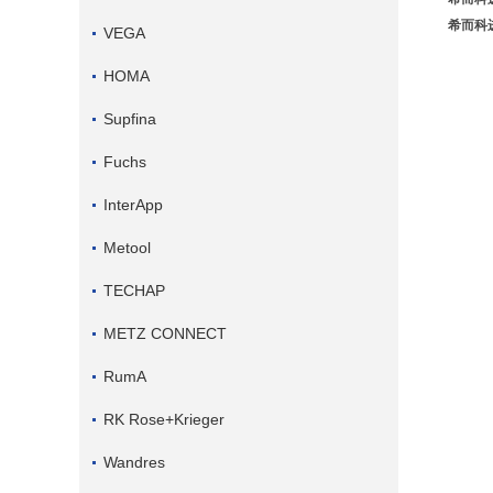
希而科进
VEGA
HOMA
Supfina
Fuchs
InterApp
Metool
TECHAP
METZ CONNECT
RumA
RK Rose+Krieger
Wandres