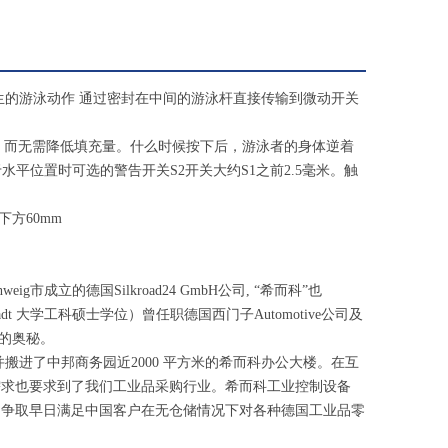
生的游泳动作 通过密封在中间的游泳杆直接传输到微动开关
检查，而无需降低填充量。什么时候按下后，游泳者的身体逆着
平位置时可选的警告开关S2开关大约S1之前2.5毫米。触
下方60mm
ig市成立的德国Silkroad24 GmbH公司, “希而科”也
adt 大学工科硕士学位）曾任职德国西门子Automotive公司及
流的奥秘。
搬进了中邦商务园近2000 平方米的希而科办公大楼。在互
需求也要求到了我们工业品采购行业。希而科工业控制设备
，争取早日满足中国客户在无仓储情况下对各种德国工业品零