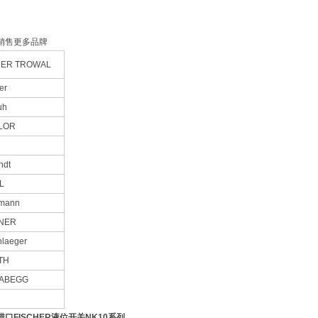
销售更多品牌
ER TROWAL
er
uh
LOR
ndt
L
lmann
NER
hlaeger
TH
-ABEGG
口FISCHER液位开关NK10系列