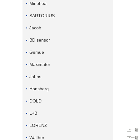
Minebea
SARTORIUS
Jacob
BD sensor
Gemue
Maximator
Jahns
Honsberg
DOLD
L+B
LORENZ
上一篇
Walther
下一篇