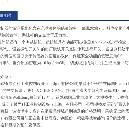
细介绍
限制器的游泳系统包含在充满液体的储液罐中 （膨胀水箱）。料位变化产
不锈钢波纹管。游泳杆的支点位于压力室。
外部还有一个测试按钮，该按钮具有功能可以根据DIN 4754-3进行
移动。设置微动开关S1的出厂默认开关点以使其进行开关。当游泳杆处于水
的料位高度取决于传感器的密度热载体。保证安全功能的低密度为0.6
分米3。当介质的密度为1.0 kg / dm3时，切换级别约为1。法兰或插座中间
科介绍：
Road24(希而科工业控制设备（上海）有限公司)早源于1999年在德国Braunschwe
ilk”的中文音译， 创始人CHEN GANG（拥有同济大学研究生及德国Darmst
众汽车Wolfsburg总部近12 年， 谙熟德国工业自动化，大规模生产，物
4 年成立了希而科工业控制设备（上海）有限公司，公司规模发展到近百人并
电商新一波浪潮中，客户在消费品领域得到满足的价格透明，采购无欺的
海）有限公司目前正在集中处理客户询报价，积极寻找智能询报价的途径
价格和货期的预知及供应。