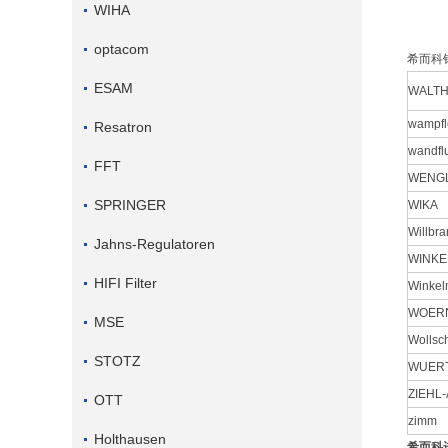
WIHA
optacom
希而科
ESAM
WALTH
wampfl
Resatron
wandfl
FFT
WENG
SPRINGER
WIKA
Willbra
Jahns-Regulatoren
WINKE
HIFI Filter
Winke
WOER
MSE
Wollsc
STOTZ
WUER
ZIEHL
OTT
zimm
Holthausen
希而科进