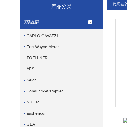
您现在
产品分类
优势品牌
CARLO GAVAZZI
Fort Wayne Metals
TOELLNER
AFS
Kelch
Conductix-Wampfler
NU.ER.T
asphericon
GEA