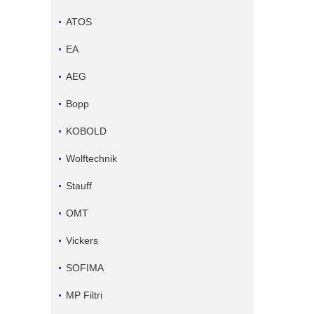
ATOS
EA
AEG
Bopp
KOBOLD
Wolftechnik
Stauff
OMT
Vickers
SOFIMA
MP Filtri