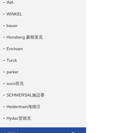
INA
WINKEL
bauer
Honsberg 豪斯派克
Erichsen
Turck
parker
suco苏克
SCHMERSAL施迈赛
Heidenhain海德汉
Hydac贺德克