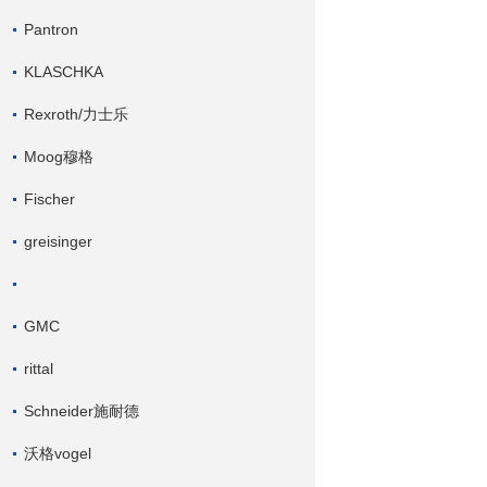
Pantron
KLASCHKA
Rexroth/力士乐
Moog穆格
Fischer
greisinger
GMC
rittal
Schneider施耐德
沃格vogel