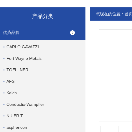
您现在的位置：
首
产品分类
优势品牌
CARLO GAVAZZI
Fort Wayne Metals
TOELLNER
AFS
Kelch
Conductix-Wampfler
NU.ER.T
asphericon