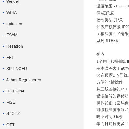
Weigel
温度范围 -150 →
WIHA
偶)摄氏度
控制类型 开/关
optacom
知识产权评级 IP2
面板深度 110毫米
ESAM
系列 STB55
Resatron
优点
FFT
1个用于报警输出的
基本误差大于±0%
SPRINGER
夹在顶帽DIN导轨
Jahns-Regulatoren
方便的4键操作
从三线连接的Pt 
HIFI Filter
错误信号的存储功
MSE
操作员锁（密码保
可编程温度限制和
STOTZ
响应时间0.5秒
希而科销售更多品
OTT