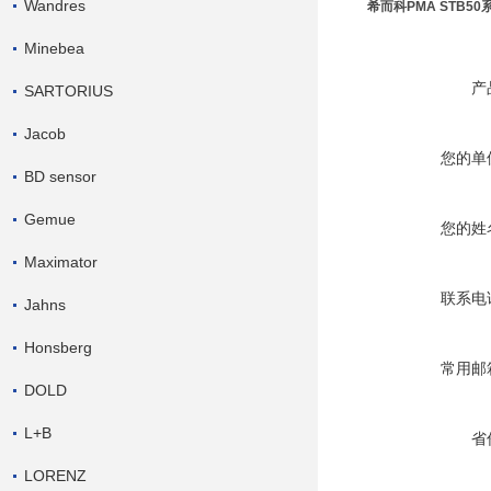
Wandres
希而科PMA STB5
Minebea
产
SARTORIUS
Jacob
您的单
BD sensor
Gemue
您的姓
Maximator
联系电
Jahns
Honsberg
常用邮
DOLD
L+B
省
LORENZ