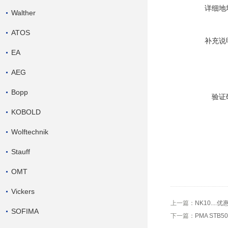
详细地
Walther
ATOS
补充说
EA
AEG
Bopp
验证
KOBOLD
Wolftechnik
Stauff
OMT
Vickers
上一篇：
NK10...
SOFIMA
下一篇：
PMA STB