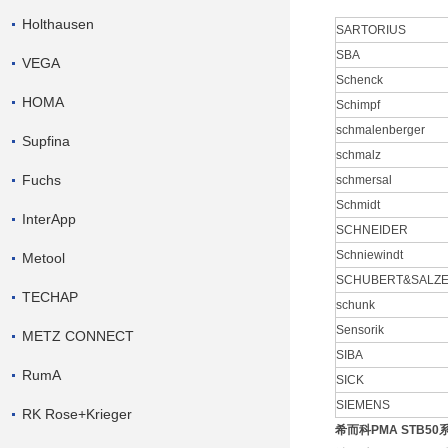
Holthausen
SARTORIUS
SBA
VEGA
Schenck
HOMA
Schimpf
schmalenberger
Supfina
schmalz
Fuchs
schmersal
Schmidt
InterApp
SCHNEIDER
Schniewindt
Metool
SCHUBERT&SALZ
TECHAP
schunk
Sensorik
METZ CONNECT
SIBA
RumA
SICK
SIEMENS
RK Rose+Krieger
希而科PMA STB5