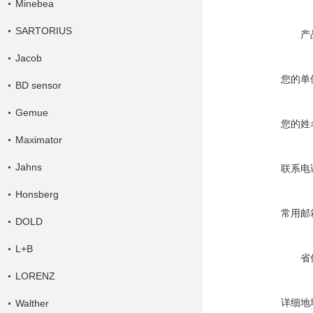
Minebea
SARTORIUS
产
Jacob
您的单
BD sensor
Gemue
您的姓
Maximator
Jahns
联系电
Honsberg
常用邮
DOLD
L+B
省
LORENZ
详细地
Walther