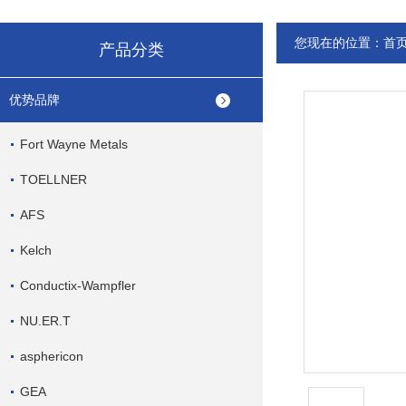
您现在的位置：
首
产品分类
优势品牌
Fort Wayne Metals
TOELLNER
AFS
Kelch
Conductix-Wampfler
NU.ER.T
asphericon
GEA