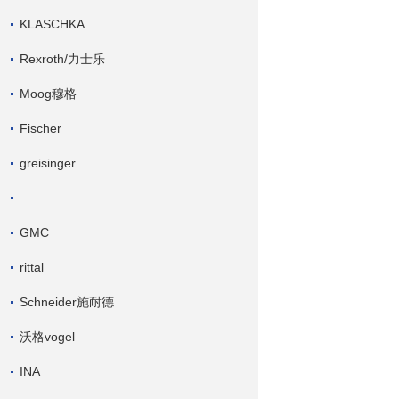
KLASCHKA
Rexroth/力士乐
Moog穆格
Fischer
greisinger
GMC
rittal
Schneider施耐德
沃格vogel
INA