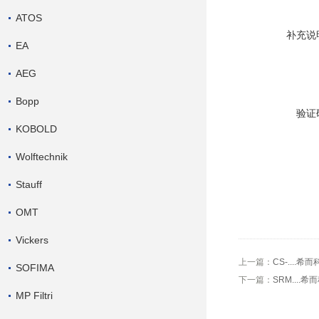
ATOS
补充说
EA
AEG
Bopp
验证
KOBOLD
Wolftechnik
Stauff
OMT
Vickers
上一篇：
CS-....
SOFIMA
下一篇：
SRM....希
MP Filtri