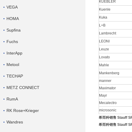
KUEBLER
VEGA
Kuenle
Kuka
HOMA
L+B
Supfina
Lambrecht
Fuchs
LEONI
Leuze
InterApp
Lovato
Metool
Mahle
Mankenberg
TECHAP
manner
METZ CONNECT
Maximator
Mayr
RumA
Mecalectro
RK Rose+Krieger
microsonic
希而科销售 Stauff
Wandres
希而科销售 Stauff