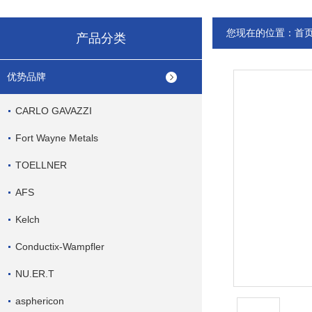
您现在的位置：
首
产品分类
优势品牌
CARLO GAVAZZI
Fort Wayne Metals
TOELLNER
AFS
Kelch
Conductix-Wampfler
NU.ER.T
asphericon