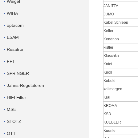
Weigel
JANITZA
WIHA
JUMO
Kabel Schlepp
optacom
Keller
ESAM
Kendrion
kistler
Resatron
Klaschka
FFT
Kniel
Knoll
SPRINGER
Kobold
Jahns-Regulatoren
kollmorgen
HIFI Filter
Kral
KROMA
MSE
KSB
STOTZ
KUEBLER
Kuenle
OTT