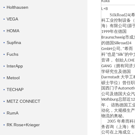
Kuka
Holthausen
L+B
SilkRoad24(
VEGA
科工业控制设备（
海）有限公司
源
)
HOMA
年在德国
1999
市成
Braunschweig
Supfina
的德国
Silkroad24
公司
“希而
GmbH
,
Fuchs
科”也是“
”的中
Silk
音译， 创始人
CHE
InterApp
（拥有同济
GANG
学研究生及德国
大学工
Darmstadt
Metool
硕士学位）曾任职
国西门子
Automoti
TECHAP
公司及德国大众汽
总部近
Wolfsburg
12
METZ CONNECT
年， 谙熟德国工
动化，大规模生产
RumA
物流的奥秘。
2005
年希而科
RK Rose+Krieger
务咨询（上海）有
公司在上海成立，