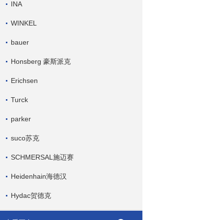
INA
WINKEL
bauer
Honsberg 豪斯派克
Erichsen
Turck
parker
suco苏克
SCHMERSAL施迈赛
Heidenhain海德汉
Hydac贺德克