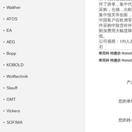
作了拼单，集中代
Walther
采购，仓储，出欧
集中报关等创新，
ATOS
中国客户在欧洲零
件采购中除货价外
EA
附加费用大幅度降
低。
公司规模：
100
人
AEG
右
Bopp
希而科 特惠价 Honsb
希而科 特惠价 Honsb
KOBOLD
Wolftechnik
产
Stauff
OMT
您的单
Vickers
您的姓
SOFIMA