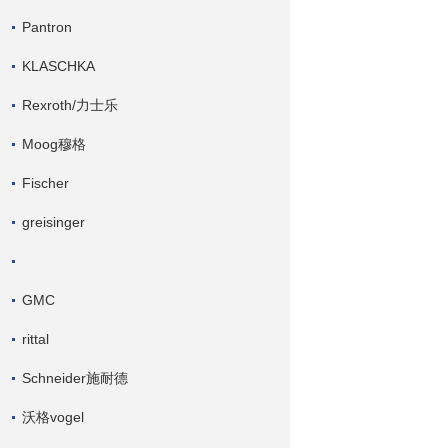
Pantron
KLASCHKA
Rexroth/力士乐
Moog穆格
Fischer
greisinger
GMC
rittal
Schneider施耐德
沃格vogel