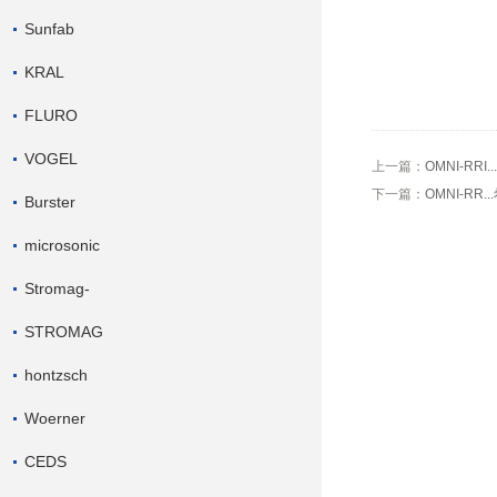
Sunfab
KRAL
FLURO
VOGEL
上一篇：
OMNI-RRI
下一篇：
OMNI-RR.
Burster
microsonic
Stromag-
STROMAG
hontzsch
Woerner
CEDS