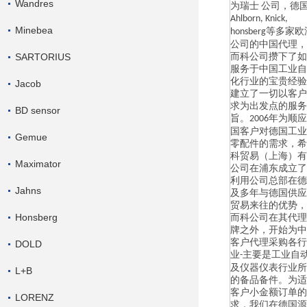
Wandres
为瑞士
公司，德
Ahlborn, Knick,
Minebea
等多家欧
honsberg
公司的中国代理，
SARTORIUS
而科公司攒下了如
服务于中国工业自
化行业的宝贵经验
Jacob
建立了一切以客户
求为出发点的服务
BD sensor
旨。
年为顺应
2006
国客户对德国工业
Gemue
零配件的需求，希
科贸易（上海）有
Maximator
公司在浦东成立了
利用公司总部在德
Jahns
及多年与德国供应
贸易来往的优势，
Honsberg
而科公司在其代理
牌之外，开始为中
客户代理采购各行
DOLD
业
主要是工业自
-
及仪器仪表行业所
L+B
的备品备件。为适
客户小金额订单的
LORENZ
求，我们在德国源