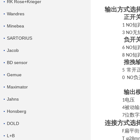
RK Rose+Krieger
输出方式选
Wandres
正开
1 NO
Minebea
3 NO
无
SARTORIUS
负开
6 NO
Jacob
8 NO
推挽
BD sensor
5
常开
Gemue
0
NO负
Maximator
输出
Jahns
1电压
4
被动输
Honsberg
7位数
连接方式选
DOLD
F扁平街
L+B
T φ28