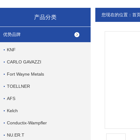
您现在的位置：
首
产品分类
优势品牌
KNF
CARLO GAVAZZI
Fort Wayne Metals
TOELLNER
AFS
Kelch
Conductix-Wampfler
NU.ER.T