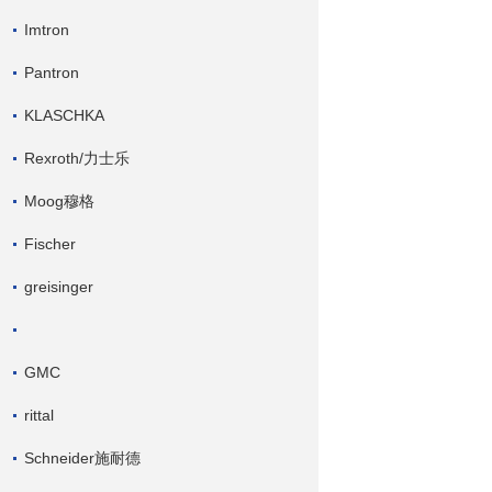
Imtron
Pantron
KLASCHKA
Rexroth/力士乐
Moog穆格
Fischer
greisinger
GMC
rittal
Schneider施耐德