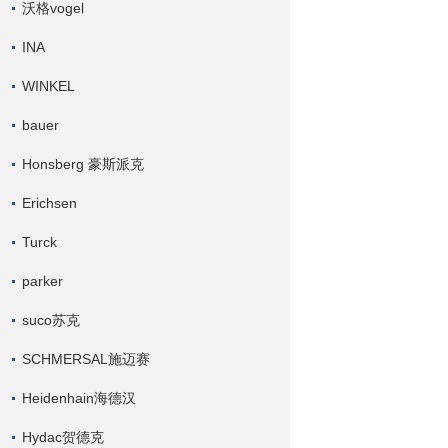
沃格vogel
INA
WINKEL
bauer
Honsberg 豪斯派克
Erichsen
Turck
parker
suco苏克
SCHMERSAL施迈赛
Heidenhain海德汉
Hydac贺德克