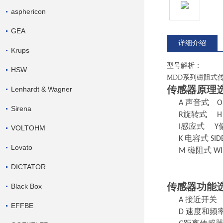
asphericon
GEA
详细介绍
Krups
型号解析：
HSW
MDD
系列磁阻式
传感器原理
Lenhardt & Wagner
A 声音式 
Sirena
R旋转式 H
I感应式 Y
VOLTOHM
K 电容式 S
Lovato
M 磁阻式 W
DICTATOR
传感器功能
Black Box
A 接近开关
EFFBE
D 速度和