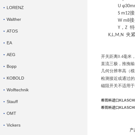
U φ30
LORENZ
S m12
Walther
W m8接
Y，Z 
ATOS
K,L,M,N 夹
EA
AEG
开关距离
0.4
毫米
直流三极，推挽输
Bopp
几何分辨率高（模
KOBOLD
检测接近或通过的
磁阻开关不适用于
Wolftechnik
希而科进口KLASCH
Stauff
希而科进口KLASCH
OMT
Vickers
产