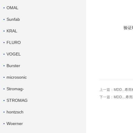
OMAL
Sunfab
验证
KRAL
FLURO
VOGEL
Burster
microsonic
Stromag-
上一篇：
MDD...希
下一篇：
MDD....
STROMAG
hontzsch
Woerner