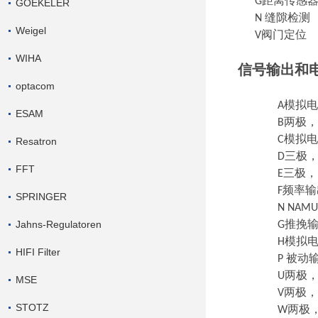
G距离传感
GOEKELER
N 缝隙检测
Weigel
V阀门定位
WIHA
信号输出和
optacom
A模拟
ESAM
B两极，8/1
C模拟电流输
Resatron
D三极，四极
FFT
E三极，
F频率
SPRINGER
N NAM
Jahns-Regulatoren
G推挽输出
H模拟电流输
HIFI Filter
P
被动
U两极，20 
MSE
V两极，20 
STOTZ
W两极，20/