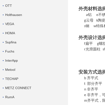
OTT
外壳材料选
Holthausen
a铝
e不
g云母
k陶
VEGA
s钢
w特殊
HOMA
外壳设计选
Supfina
f扁平
g螺
r光滑圆柱
Fuchs
InterApp
Metool
安装方式选
b 齐平式
TECHAP
t 部分齐平
METZ CONNECT
n 非齐平
e 非齐平，
RumA
m齐平式，