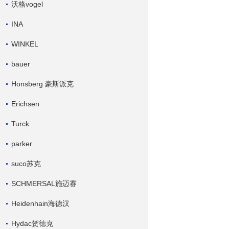
沃格vogel
INA
WINKEL
bauer
Honsberg 豪斯派克
Erichsen
Turck
parker
suco苏克
SCHMERSAL施迈赛
Heidenhain海德汉
Hydac贺德克