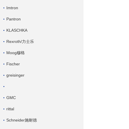
Imtron
Pantron
KLASCHKA
Rexroth/力士乐
Moog穆格
Fischer
greisinger
GMC
rittal
Schneider施耐德