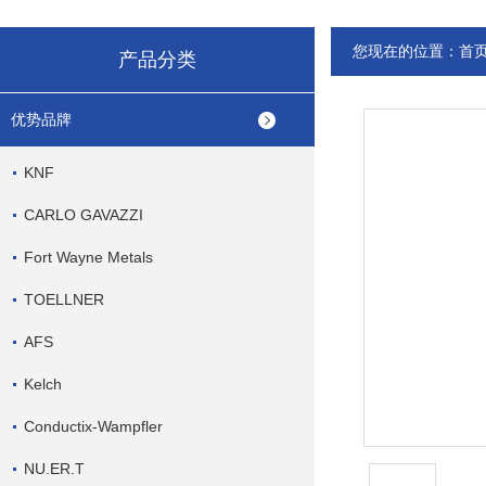
您现在的位置：
首
产品分类
优势品牌
KNF
CARLO GAVAZZI
Fort Wayne Metals
TOELLNER
AFS
Kelch
Conductix-Wampfler
NU.ER.T