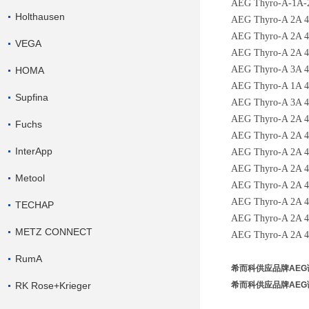
AEG Thyro-A-1A-
Holthausen
AEG Thyro-A 2A 4
AEG Thyro-A 2A 
VEGA
AEG Thyro-A 2A 4
AEG Thyro-A
3A 
HOMA
AEG Thyro-A
1A 
Supfina
AEG Thyro-A
3A 
AEG Thyro-A 2A 
Fuchs
AEG Thyro-A 2A 
InterApp
AEG Thyro-A 2A 
AEG Thyro-A 2A 
Metool
AEG Thyro-A 2A 
AEG Thyro-A 2A 
TECHAP
AEG Thyro-A 2A 
METZ CONNECT
AEG Thyro-A 2A 
RumA
希而科供应品牌AEG调
RK Rose+Krieger
希而科供应品牌AEG调