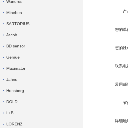
Wandres
产
Minebea
SARTORIUS
您的单
Jacob
BD sensor
您的姓
Gemue
联系电
Maximator
Jahns
常用邮
Honsberg
DOLD
省
L+B
详细地
LORENZ