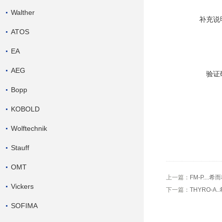
Walther
补充说
ATOS
EA
AEG
验证
Bopp
KOBOLD
Wolftechnik
Stauff
OMT
上一篇：
FM-P....
Vickers
下一篇：
THYRO-A
SOFIMA