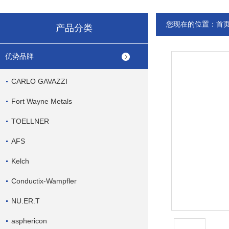
您现在的位置：
首
产品分类
优势品牌
CARLO GAVAZZI
Fort Wayne Metals
TOELLNER
AFS
Kelch
Conductix-Wampfler
NU.ER.T
asphericon