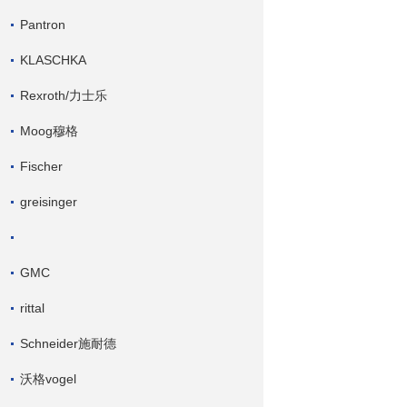
Pantron
KLASCHKA
Rexroth/力士乐
Moog穆格
Fischer
greisinger
GMC
rittal
Schneider施耐德
沃格vogel