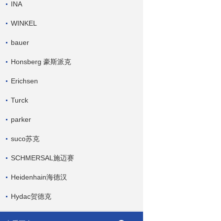
INA
WINKEL
bauer
Honsberg 豪斯派克
Erichsen
Turck
parker
suco苏克
SCHMERSAL施迈赛
Heidenhain海德汉
Hydac贺德克