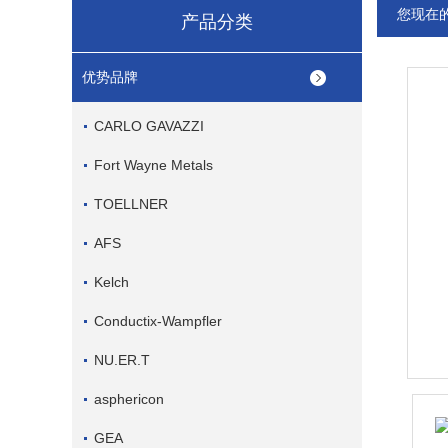
您现在
产品分类
优势品牌
CARLO GAVAZZI
Fort Wayne Metals
TOELLNER
AFS
Kelch
Conductix-Wampfler
NU.ER.T
asphericon
GEA