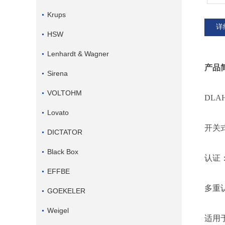
Krups
详
HSW
Lenhardt & Wagner
产品
Sirena
VOLTOHM
DLA
Lovato
开关
DICTATOR
Black Box
认证
EFFBE
多重
GOEKELER
Weigel
适用