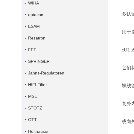
WIHA
多认
optacom
ESAM
用于
Resatron
FFT
cUL
SPRINGER
它们
Jahns-Regulatoren
HIFI Filter
螺线
MSE
意外
STOTZ
OTT
或向
Holthausen