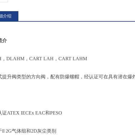
细介绍
简介
H，DLAHM，CART LAH，CART LAHM
式提升阀类型的方向阀，配有防爆螺帽，经认证可在具有潜在爆
：
认证
ATEX IECEx EAC和PESO
于
ll 2G气体组和2D灰尘类别