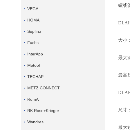
螺线
VEGA
HOMA
DLA
Supfina
大小
Fuchs
InterApp
最大
Metool
最高
TECHAP
METZ CONNECT
DLA
RumA
尺寸
RK Rose+Krieger
Wandres
最大