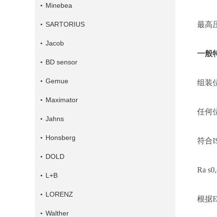
Minebea
SARTORIUS
最高
Jacob
一般
BD sensor
Gemue
组装
Maximator
任何
Jahns
Honsberg
符合
DOLD
Ra s
L+B
LORENZ
根据
Walther