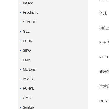
Infiltec
Friedrichs
合规
STAUBLI
-通过
GEL
FUHR
RoHs
SIKO
REAC
PMA
Martens
液压
ASA-RT
运营
FUNKE
OMAL
DLA
Sunfab