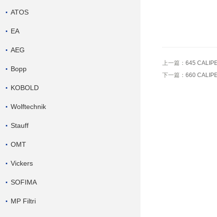
ATOS
EA
AEG
上一篇：
645 CALI
Bopp
下一篇：
660 CALI
KOBOLD
Wolftechnik
Stauff
OMT
Vickers
SOFIMA
MP Filtri