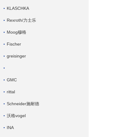
KLASCHKA
Rexroth/力士乐
Moog穆格
Fischer
greisinger
GMC
rittal
Schneider施耐德
沃格vogel
INA