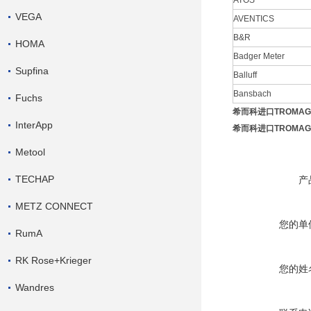
ATOS
VEGA
AVENTICS
B&R
HOMA
Badger Meter
Supfina
Balluff
Bansbach
Fuchs
希而科进口TROMAG刹
InterApp
希而科进口TROMAG刹
Metool
TECHAP
产
METZ CONNECT
您的单
RumA
RK Rose+Krieger
您的姓
Wandres