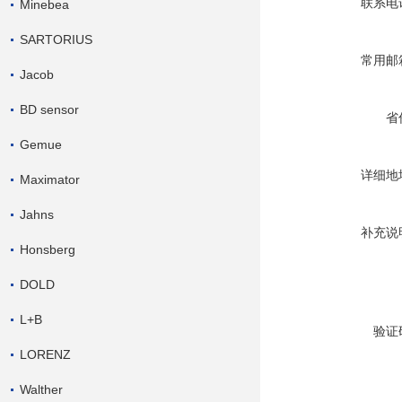
联系电
Minebea
SARTORIUS
常用邮
Jacob
BD sensor
省
Gemue
详细地
Maximator
Jahns
补充说
Honsberg
DOLD
L+B
验证
LORENZ
Walther