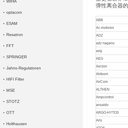
WIHA
弹性离合器
optacom
ABB
ESAM
Ac-motoren
Resatron
ADZ
adz nagano
FFT
aeg
SPRINGER
AEG
Aerzen
Jahns-Regulatoren
Ahlborn
HIFI Filter
AirCom
ALTHEN
MSE
Ampcontrol
STOTZ
ansaldo
OTT
ARGO-HYTOS
Aris
Holthausen