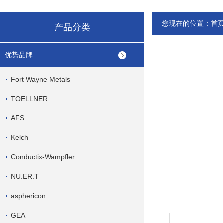
您现在的位置：
首
产品分类
优势品牌
Fort Wayne Metals
TOELLNER
AFS
Kelch
Conductix-Wampfler
NU.ER.T
asphericon
GEA