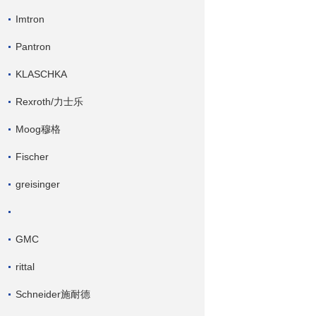
Imtron
Pantron
KLASCHKA
Rexroth/力士乐
Moog穆格
Fischer
greisinger
GMC
rittal
Schneider施耐德