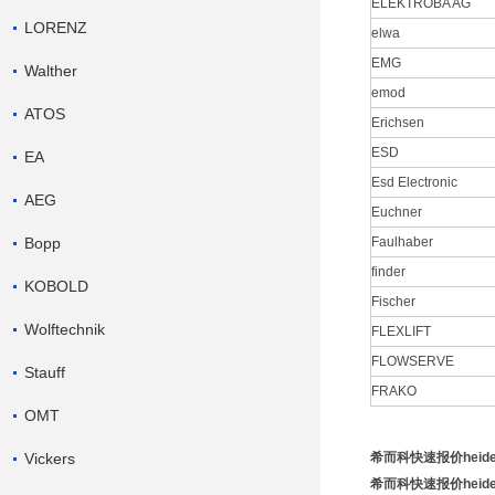
ELEKTROBA AG
LORENZ
elwa
EMG
Walther
emod
ATOS
Erichsen
ESD
EA
Esd Electronic
AEG
Euchner
Bopp
Faulhaber
finder
KOBOLD
Fischer
Wolftechnik
FLEXLIFT
FLOWSERVE
Stauff
FRAKO
OMT
Vickers
希而科快速报价heide
希而科快速报价heide