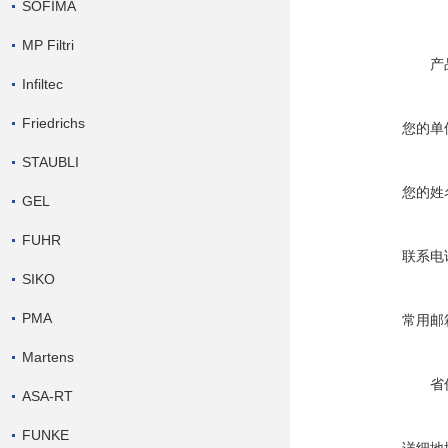
SOFIMA
MP Filtri
产
Infiltec
Friedrichs
您的单
STAUBLI
您的姓
GEL
FUHR
联系电
SIKO
PMA
常用邮
Martens
省
ASA-RT
FUNKE