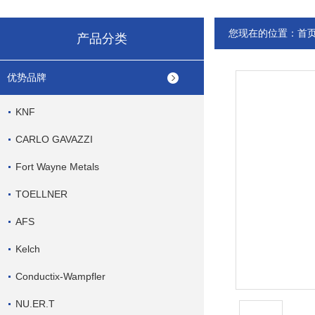
您现在的位置：
首
产品分类
优势品牌
KNF
CARLO GAVAZZI
Fort Wayne Metals
TOELLNER
AFS
Kelch
Conductix-Wampfler
NU.ER.T