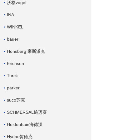
沃格vogel
INA
WINKEL
bauer
Honsberg 豪斯派克
Erichsen
Turck
parker
suco苏克
SCHMERSAL施迈赛
Heidenhain海德汉
Hydac贺德克