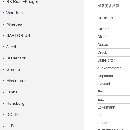
RK Rose+Krieger
销售更多品牌
Wandres
DEUBLIN
Minebea
Dittmer
SARTORIUS
Dixon
Dopag
Jacob
Druck
BD sensor
Duff-Norton
dunkermotoren
Gemue
Duplomatic
Maximator
dynaset
Jahns
E+L
Eaton
Honsberg
Eckelmann
DOLD
EGE
Eisele
L+B