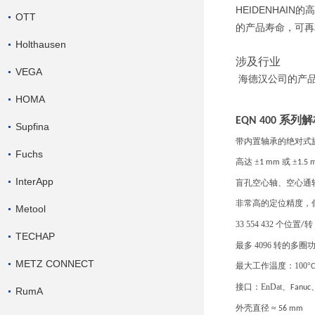
HEIDENHAIN
的高
OTT
的产品寿命，可再
Holthausen
涉及行业
VEGA
海德汉公司的产
HOMA
系列解
EQN 400
Supfina
带内置轴承的绝对式
Fuchs
高达
±
或 ±
1 mm
1.5
InterApp
盲孔空心轴、空心通
非常高的定位精度，
Metool
33 554 432
个位置
转
/
TECHAP
最多
4096
转的多圈
METZ CONNECT
最大工作温度：
100
°
C
接口：
EnDat
、
Fanuc
RumA
外壳直径
≈
56 mm