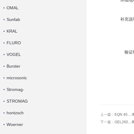
详细地
OMAL
补充说
Sunfab
KRAL
FLURO
验证
VOGEL
Burster
microsonic
Stromag-
STROMAG
hontzsch
上一篇：
EQN 40..
下一篇：
GEL260.
Woerner