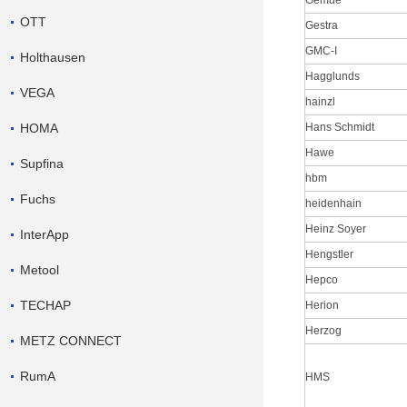
Gemue
OTT
Gestra
GMC-I
Holthausen
Hagglunds
VEGA
hainzl
HOMA
Hans Schmidt
Hawe
Supfina
hbm
Fuchs
heidenhain
Heinz Soyer
InterApp
Hengstler
Metool
Hepco
TECHAP
Herion
Herzog
METZ CONNECT
RumA
HMS