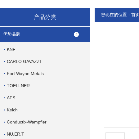
您现在的位置：
首
产品分类
优势品牌
KNF
CARLO GAVAZZI
Fort Wayne Metals
TOELLNER
AFS
Kelch
Conductix-Wampfler
NU.ER.T