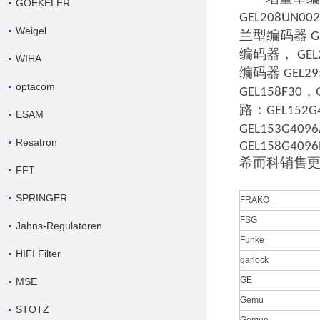
GOEKELER
GEL208UN00
Weigel
兰型编码器
G
编码器，
GEL
WIHA
编码器
GEL29
optacom
，
GEL158F30
路：
GEL152G
ESAM
GEL153G4096
Resatron
GEL158G4096
希而科销售
FFT
SPRINGER
FRAKO
FSG
Jahns-Regulatoren
Funke
HIFI Filter
garlock
GE
MSE
Gemu
STOTZ