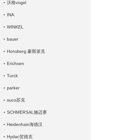
沃格vogel
INA
WINKEL
bauer
Honsberg 豪斯派克
Erichsen
Turck
parker
suco苏克
SCHMERSAL施迈赛
Heidenhain海德汉
Hydac贺德克