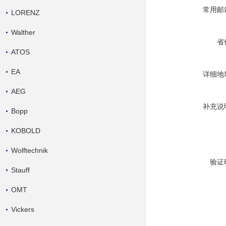
常用邮
LORENZ
Walther
省
ATOS
EA
详细地
AEG
补充说
Bopp
KOBOLD
Wolftechnik
验证
Stauff
OMT
Vickers