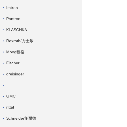
Imtron
Pantron
KLASCHKA
Rexroth/力士乐
Moog穆格
Fischer
greisinger
GMC
rittal
Schneider施耐德