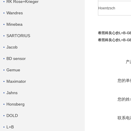
RK Rose+Krieger
Hoentzsch
Wandres
Minebea
希而科良心价L+B-GE
SARTORIUS
希而科良心价L+B-GE
Jacob
BD sensor
产
Gemue
您的单
Maximator
Jahns
您的姓
Honsberg
DOLD
联系电
L+B