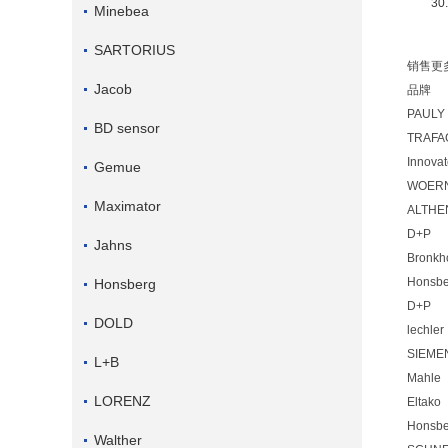
3
Minebea
SARTORIUS
销售更
Jacob
品牌
PAULY
BD sensor
TRAFA
Innova
Gemue
WOER
Maximator
ALTHE
D+P
Jahns
Bronkh
Honsbe
Honsberg
D+P
DOLD
lechler
SIEME
L+B
Mahle
LORENZ
Eltako
Honsbe
Walther