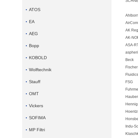
SCHNE
ATOS
Ahlbor
EA
AirCom
AK Reg
AEG
AK-NO
ASA-R
Bopp
aspher
KOBOLD
Beck
Fischer
Wolftechnik
Fluidic
Stauff
FSG
Fuhrme
OMT
Hauber-
Hennig
Vickers
Hoentz
SOFIMA
Honsbe
Indu-So
MP Filtri
Klasch