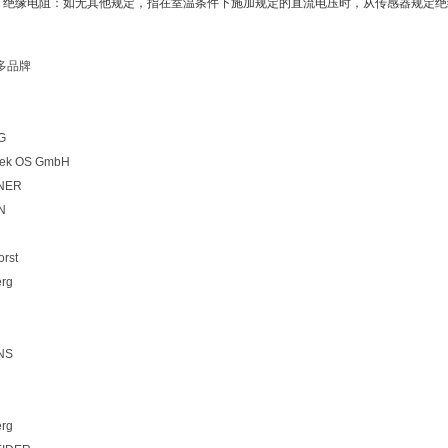
0. 绝缘电阻：如无其他规定，指在室温条件下施加规定的直流电压时，从传感器规定
多品牌
G
tek OS GmbH
NER
N
orst
rg
NS
rg