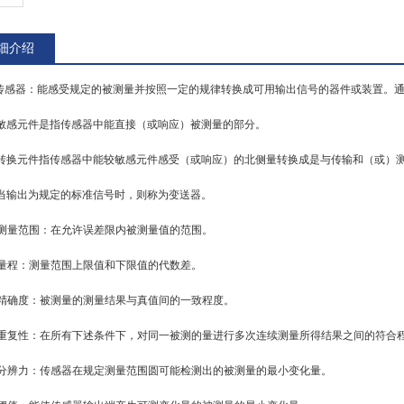
细介绍
.传感器：能感受规定的被测量并按照一定的规律转换成可用输出信号的器件或装置。
敏感元件是指传感器中能直接（或响应）被测量的部分。
转换元件指传感器中能较敏感元件感受（或响应）的北侧量转换成是与传输和（或）
当输出为规定的标准信号时，则称为变送器。
. 测量范围：在允许误差限内被测量值的范围。
. 量程：测量范围上限值和下限值的代数差。
. 精确度：被测量的测量结果与真值间的一致程度。
. 重复性：在所有下述条件下，对同一被测的量进行多次连续测量所得结果之间的符合
. 分辨力：传感器在规定测量范围圆可能检测出的被测量的最小变化量。