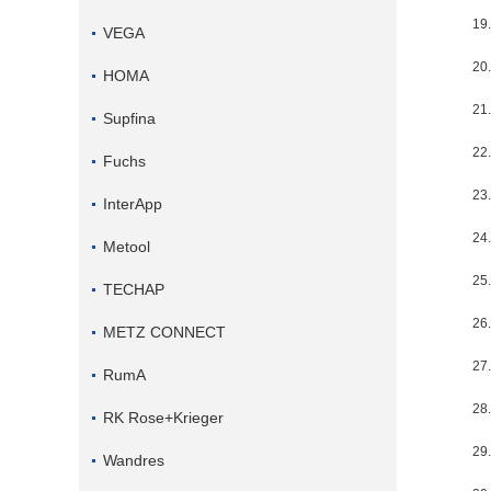
1
VEGA
2
HOMA
2
Supfina
2
Fuchs
2
InterApp
2
Metool
2
TECHAP
2
METZ CONNECT
2
RumA
2
RK Rose+Krieger
2
Wandres