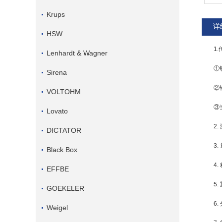
Krups
详
HSW
1
Lenhardt & Wagner
①
Sirena
②
VOLTOHM
③
Lovato
2
DICTATOR
3
Black Box
4
EFFBE
5
GOEKELER
6
Weigel