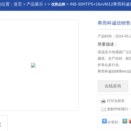
的位置：
首页
>
产品展示
> >
> IN8-30HTPS+16m/M12希而科
优势品牌
希而科诚信销售kr
产品时间：2024-05-
简要描述：
高温压力传感器广泛
建筑、生产自控、航
炉等众多行业。
希而科诚信销售kriz品
在线咨询
打印当前页
发邮件给我们：offi
分享到：