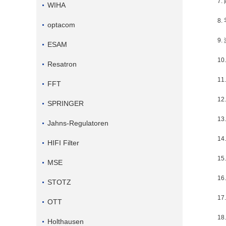
7
WIHA
8
optacom
9
ESAM
1
Resatron
1
FFT
1
SPRINGER
1
Jahns-Regulatoren
1
HIFI Filter
1
MSE
1
STOTZ
1
OTT
1
Holthausen