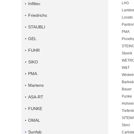
LAG
Infiltec
Lambre
Friedrichs
Lovato
Pantro
STAUBLI
PMA
GEL
Proxitr
STEIN
FUHR
Stoerk
WETR
SIKO
W&T
PMA
Winkel
Barksd
Martens
Bauer
Funke
ASA-RT
Hohner
FUNKE
Tiefen
SITEM
OMAL
Storz
Sunfab
Carlisl