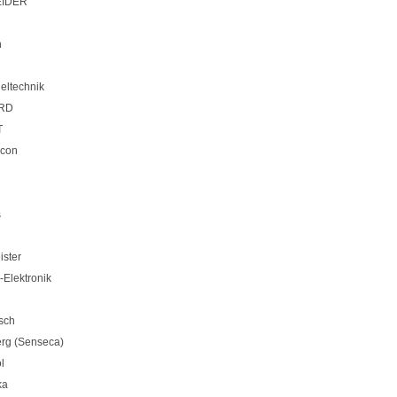
IDER
n
eltechnik
RD
T
icon
s
ister
Elektronik
sch
rg (Senseca)
l
ka