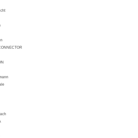
cht
n
on
CONNECTOR
ON
mann
ale
bach
A
e