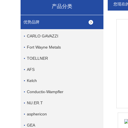
您现在
产品分类
优势品牌
CARLO GAVAZZI
Fort Wayne Metals
TOELLNER
AFS
Kelch
Conductix-Wampfler
NU.ER.T
asphericon
GEA