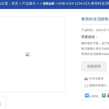
的位置：
首页
>
产品展示
> >
> KHB-G3/4-1134-01X-希而科
优势品牌
希而科含泪销售h
产品时间：2024-07-
简要描述：
阀杆密封可靠：由于
能力随着介质压力的
希而科含泪销售hyda
在线咨询
打印当前页
发邮件给我们：offi
分享到：