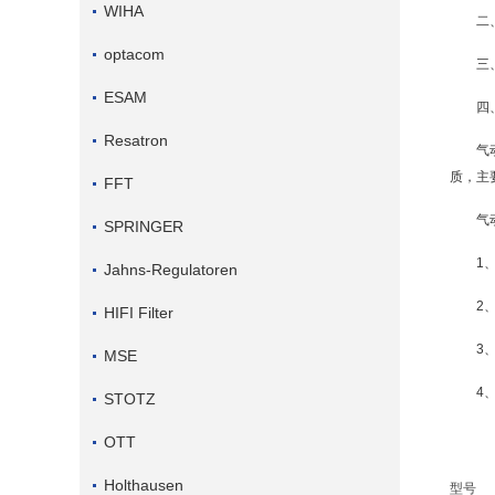
WIHA
二
optacom
三
ESAM
四
Resatron
气
质，主
FFT
气
SPRINGER
1
Jahns-Regulatoren
2
HIFI Filter
3
MSE
4
STOTZ
OTT
Holthausen
型号