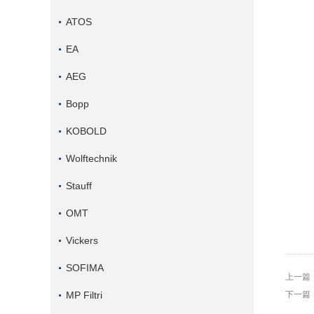
ATOS
EA
AEG
Bopp
KOBOLD
Wolftechnik
Stauff
OMT
Vickers
SOFIMA
上一篇
MP Filtri
下一篇