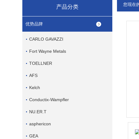
您现在
产品分类
优势品牌
CARLO GAVAZZI
Fort Wayne Metals
TOELLNER
AFS
Kelch
Conductix-Wampfler
NU.ER.T
asphericon
GEA