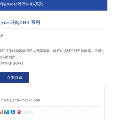
含泪销售hydac球阀KHB-系列
ydac球阀KHB-系列
19
阀杆只作转动运动而不做升降运动，阀杆的填料密封不易破坏，且密封
增高而增大。
c球阀KHB-系列
点击收藏
ce31@silkroad24.com