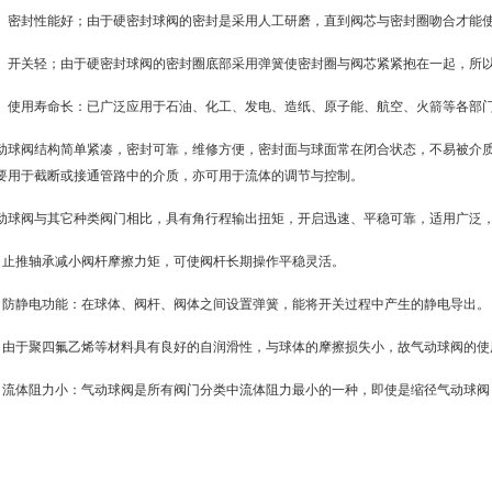
、密封性能好；由于硬密封球阀的密封是采用人工研磨，直到阀芯与
密封圈
吻合才能
、开关轻；由于硬密封球阀的密封圈底部采用弹簧使密封圈与
阀芯
紧紧抱在一起，所
、使用寿命长：已广泛应用于石油、化工、发电、造纸、
原子能
、航空、
火箭
等各部
动球阀
结构简单紧凑，密封可靠，维修方便，密封面与球面常在闭合状态，不易被介质
要用于截断或接通管路中的介质，亦可用于流体的调节与控制。
动球阀
与其它种类阀门相比，具有角行程输出扭矩，开启迅速、平稳可靠，适用广泛
、
止推轴承
减小阀杆摩擦力矩，可使阀杆长期操作平稳灵活。
、防静电功能：在球体、阀杆、阀体之间设置弹簧，能将开关过程中产生的静电导出。
、由于聚四氟乙烯等材料具有良好的自润滑性，与球体的摩擦损失小，故
气动球阀
的使
、流体阻力小：气动球阀是所有阀门分类中流体阻力最小的一种，即使是缩径气动球阀