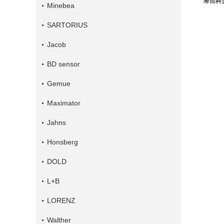
希而科含
Minebea
SARTORIUS
Jacob
BD sensor
Gemue
Maximator
Jahns
Honsberg
DOLD
L+B
LORENZ
Walther