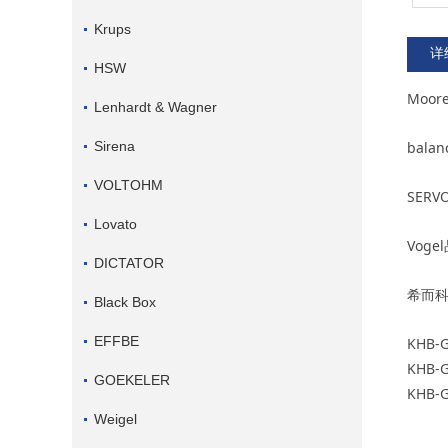
Krups
详
HSW
Moor
Lenhardt & Wagner
Sirena
balan
VOLTOHM
SERV
Lovato
Vogel
DICTATOR
希而
Black Box
EFFBE
KHB-G
KHB-G
GOEKELER
KHB-G
Weigel