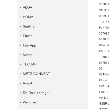
306849
VEGA
VM2C.
0009 L
HOMA
128746
Supfina
FLN W/H
30763
Fuchs
0330 R
InterApp
RV-20-
DV-06-
Metool
13507
927589
TECHAP
00
METZ CONNECT
VL1GW.
KFZP-1
RumA
EDS 84
EDS 30
RK Rose+Krieger
VM 5 C
Wandres
希而科含