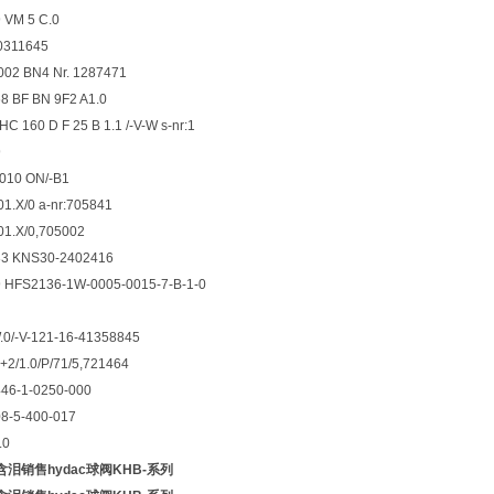
 VM 5 C.0
0311645
002 BN4 Nr. 1287471
8 BF BN 9F2 A1.0
C 160 D F 25 B 1.1 /-V-W s-nr:1
9
010 ON/-B1
01.X/0 a-nr:705841
01.X/0,705002
83 KNS30-2402416
 HFS2136-1W-0005-0015-7-B-1-0
0/-V-121-16-41358845
+2/1.0/P/71/5,721464
46-1-0250-000
8-5-400-017
.0
泪销售hydac球阀KHB-系列