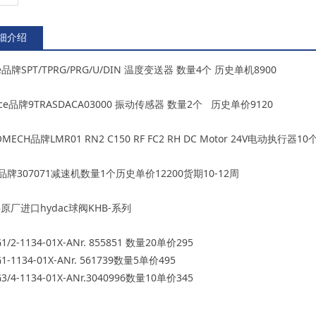
细介绍
e
SPT/TPRG/PRG/U/DIN
4
8900
品牌
温度变送器
数量
个 历史单机
ce
9TRASDACA03000
2
9120
品牌
振动传感器 数量
个 历史单价
OMECH
LMR01 RN2 C150 RF FC2 RH DC Motor 24V
10
品牌
电动执行器
307071
1
12200
10-12
品牌
减速机数量
个历史单价
货期
周
hydac
KHB-
科原厂进口
球阀
系列
1/2-1134-01X-ANr. 855851
20
295
数量
单价
1-1134-01X-ANr. 561739
5
495
数量
单价
3/4-1134-01X-ANr.3040996
10
345
数量
单价