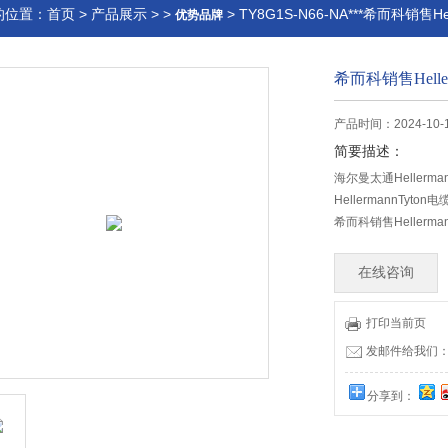
的位置：
首页
>
产品展示
> >
> TY8G1S-N66-NA***希而科销售Hel
优势品牌
希而科销售Heller
产品时间：2024-10-
简要描述：
海尔曼太通Hellerman
HellermannTyton
希而科销售Hellerman
在线咨询
打印当前页
发邮件给我们：offi
分享到：