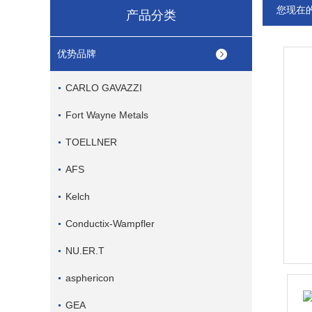
您现在
产品分类
优势品牌
CARLO GAVAZZI
Fort Wayne Metals
TOELLNER
AFS
Kelch
Conductix-Wampfler
NU.ER.T
asphericon
GEA