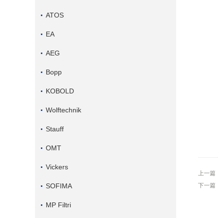
ATOS
EA
AEG
Bopp
KOBOLD
Wolftechnik
Stauff
OMT
Vickers
上一篇
SOFIMA
下一篇
MP Filtri