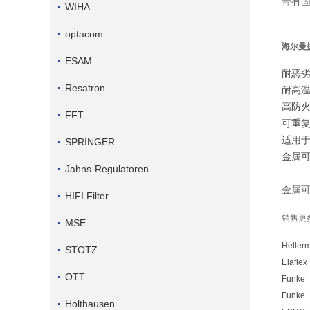
带有
WIHA
optacom
海尔曼
ESAM
耐恶
Resatron
耐高
高防
FFT
可重
适用
SPRINGER
金属
Jahns-Regulatoren
金属可
HIFI Filter
销售更
MSE
Heller
STOTZ
Elaflex
OTT
Funke
Funke
Holthausen