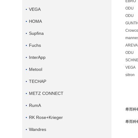
EBRO
ODU
VEGA
ODU
HOMA
GUNT
Crowc
Supfina
manne
Fuchs
AREVA
ODU
InterApp
SCHNE
VEGA
Metool
sitron
TECHAP
METZ CONNECT
RumA
希而科销售
RK Rose+Krieger
希而科销售
Wandres