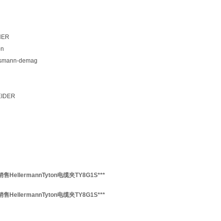
HER
on
smann-demag
IDER
HellermannTyton电缆夹TY8G1S***
HellermannTyton电缆夹TY8G1S***