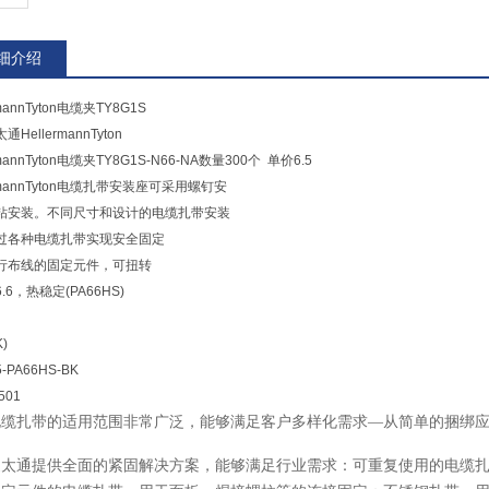
细介绍
rmannTyton电缆夹TY8G1S
HellermannTyton
rmannTyton电缆夹TY8G1S-N66-NA数量300个 单价6.5
ermannTyton电缆扎带安装座可采用螺钉安
粘安装。不同尺寸和设计的电缆扎带安装
过各种电缆扎带实现安全固定
行布线的固定元件，可扭转
.6，热稳定(PA66HS)
)
-PA66HS-BK
501
电缆扎带的适用范围非常广泛，能够满足客户多样化需求—从简单的捆绑
曼太通提供全面的紧固解决方案，能够满足行业需求：可重复使用的电缆