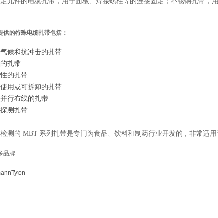
固定元件的电缆扎带，用于面板、焊接螺柱等的连接固定；不锈钢扎带，
提供的特殊电缆扎带包括：
劣气候和抗冲击的扎带
温的扎带
火性的扎带
复使用或可拆卸的扎带
于并行布线的扎带
可探测扎带
检测的 MBT 系列扎带是专门为食品、饮料和制药行业开发的，非常适
多品牌
mannTyton