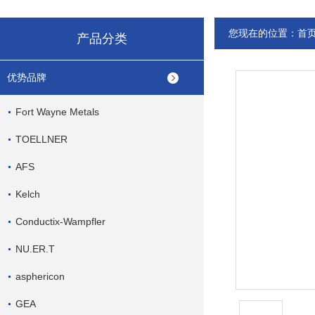
您现在的位置：
首
产品分类
优势品牌
Fort Wayne Metals
TOELLNER
AFS
Kelch
Conductix-Wampfler
NU.ER.T
asphericon
GEA