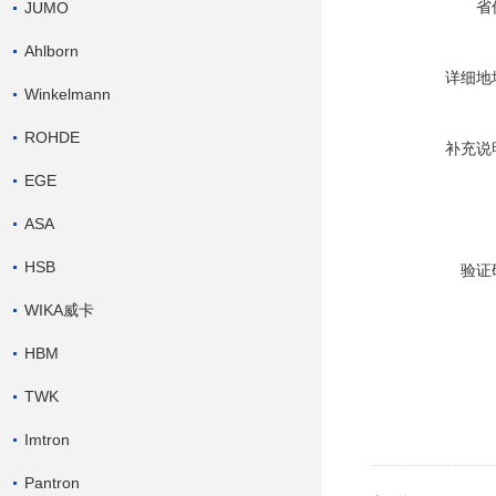
省
JUMO
Ahlborn
详细地
Winkelmann
ROHDE
补充说
EGE
ASA
HSB
验证
WIKA威卡
HBM
TWK
Imtron
Pantron