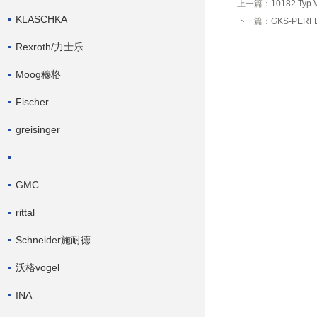
上一篇：
10182 T
KLASCHKA
下一篇：
GKS-PERF
Rexroth/力士乐
Moog穆格
Fischer
greisinger
GMC
rittal
Schneider施耐德
沃格vogel
INA