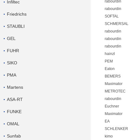
rabourdin
Infiltec
rabourdin
Friedrichs
SOFTAL
SCHMERSAL
STAUBLI
rabourdin
GEL
rabourdin
rabourdin
FUHR
hainzl
PEM
SIKO
Eaton
PMA
BEMERS
Maximator
Martens
METROTEC
rabourdin
ASA-RT
Euchner
FUNKE
Maximator
EA
OMAL
SCHLENKER
Sunfab
kimo